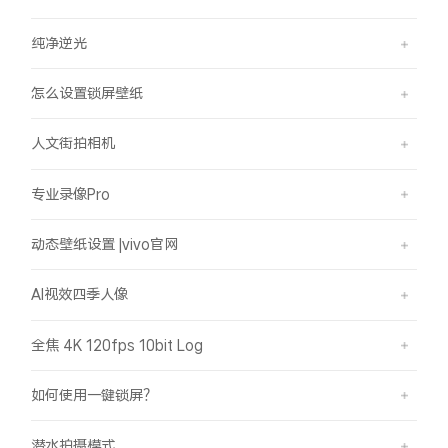
纯净逆光
怎么设置锁屏壁纸
人文街拍相机
专业录像Pro
动态壁纸设置 |vivo官网
AI视效四季人像
全焦 4K 120fps 10bit Log
如何使用一键锁屏？
潜水拍摄模式