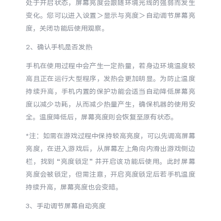
处于开启状态，屏幕亮度会跟随环境光线的强弱而发生
S60
S60 元气版
变化。您可以进入设置＞显示与亮度＞自动调节屏幕亮
度，关闭功能后使用观察。
Y600 Turbo
Y600 Pro
2、确认手机是否发热
iQOO Z11i
iQOO 15T
手机在使用过程中会产生一定热量，若身边环境温度较
高且正在运行大型程序，发热会更加明显。为防止温度
vivo TWS 5 Pro
vivo Pad6 Pro
持续升高，手机内置的保护功能会适当自动降低屏幕亮
度以减少功耗，从而减少热量产生，确保机器的使用安
X300 Ultra
X300s
全。温度降低后，屏幕亮度则会恢复至原有状态。
S50 Pro mini
S50
*注：如需在游戏过程中保持较高亮度，可以先调高屏幕
亮度，在进入游戏后，从屏幕左上角向内滑出游戏侧边
栏，找到 “亮度锁定” 并开启该功能后使用。此时屏幕
Y6
Y60
亮度会被锁定，但需注意，开启亮度锁定后若手机温度
持续升高，屏幕亮度也会变暗。
iQOO Z11
iQOO Z11x
3、手动调节屏幕自动亮度
vivo 头戴降噪耳机
vivo TWS 5e