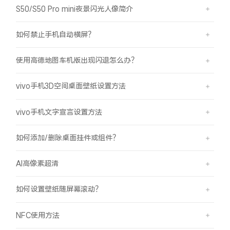
S50/S50 Pro mini夜景闪光人像简介
如何禁止手机自动横屏？
使用高德地图车机版出现闪退怎么办？
vivo手机3D空间桌面壁纸设置方法
vivo手机文字宣言设置方法
如何添加/删除桌面挂件或组件？
AI高像素超清
如何设置壁纸随屏幕滚动？
NFC使用方法