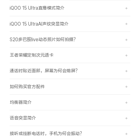
iQOO 15 Ultra直播模式简介
iQOO 15 UltraAI声纹突显简介
S20多巴胺live动态照片如何拍摄？
王者荣耀定制次元透卡
通话时贴近面部，屏幕为何会熄屏？
如何购买官方配件
均衡器简介
语音突显简介
接听或挂断电话时，手机为何会振动？