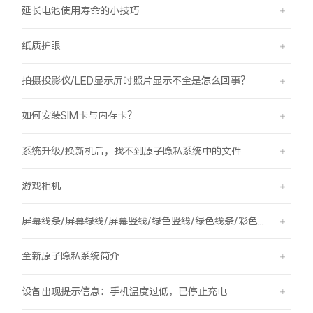
延长电池使用寿命的小技巧
纸质护眼
拍摄投影仪/LED显示屏时照片显示不全是怎么回事？
如何安装SIM卡与内存卡？
系统升级/换新机后，找不到原子隐私系统中的文件
游戏相机
屏幕线条/屏幕绿线/屏幕竖线/绿色竖线/绿色线条/彩色竖线
全新原子隐私系统简介
设备出现提示信息：手机温度过低，已停止充电