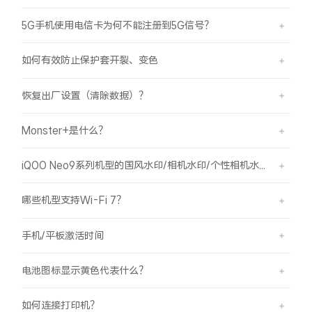
iQOO Neo11
iQOO 15
全部Y机型
对比Y机型
5G手机使用电信卡为何不能注册到5G信号？
vivo WATCH GT 2
vivo Vision
全部iQOO机型
对比iQOO机型
如何有效防止保护套开裂、变色
全部智能硬件
恢复出厂设置（清除数据）？
Monster+是什么？
iQOO Neo9系列机型的国风水印/相机水印/个性相机水印 如何使用？
哪些机型支持Wi-Fi 7？
手机/平板激活时间
电池图标显示黄色代表什么？
如何连接打印机？