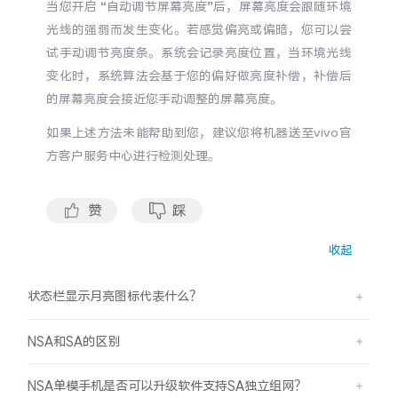
当您开启 “自动调节屏幕亮度”后，屏幕亮度会跟随环境
X300 Pro
X300
光线的强弱而发生变化。若感觉偏亮或偏暗，您可以尝
试手动调节亮度条。系统会记录亮度位置，当环境光线
变化时，系统算法会基于您的偏好做亮度补偿，补偿后
S30 Pro mini
S30
的屏幕亮度会接近您手动调整的屏幕亮度。
Y500 Pro
Y500
如果上述方法未能帮助到您，建议您将机器送至vivo官
方客户服务中心进行检测处理。
iQOO 15 Ultra
iQOO Z11 Turbo
赞
踩
iQOO Pad6 Pro
iQOO TWS 5e
收起
X Fold5
X200 Ultra
状态栏显示月亮图标代表什么？
S20 Pro
S20
全部X机型
对比X机型
NSA和SA的区别
Y50 5G
Y50m 5G
全部S机型
对比S机型
NSA单模手机是否可以升级软件支持SA独立组网？