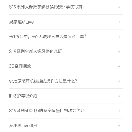
S19系列人像数字影棚(AI视效-学院写真)
灵感趣贴Live
卡1通话中，卡2无法呼入电话是怎么回事？
S19系列全新人像风格化光斑
3D空间视效
vivo原装耳机线控的操作方法是什么？
IP防护等级介绍
S19系列5000万防畸变追焦自拍功能简介
罗小黑Live套件