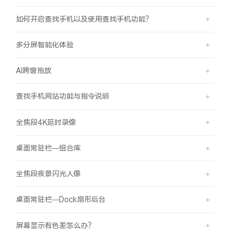
如何开启查找手机以及使用查找手机功能？
多分屏智能化体验
AI跨窗拖放
查找手机网站功能与指令说明
全焦段4K延时录像
桌面常驻栏—组合库
全焦段夜景闪光人像
桌面常驻栏—Dock扇形后台
屏幕显示有色差怎么办？