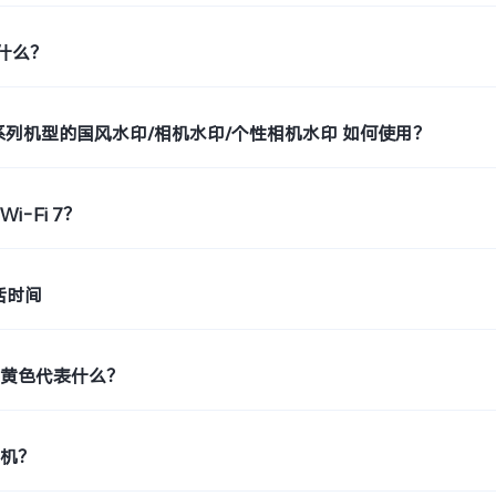
是什么？
o9系列机型的国风水印/相机水印/个性相机水印 如何使用？
i-Fi 7？
活时间
示黄色代表什么？
印机？