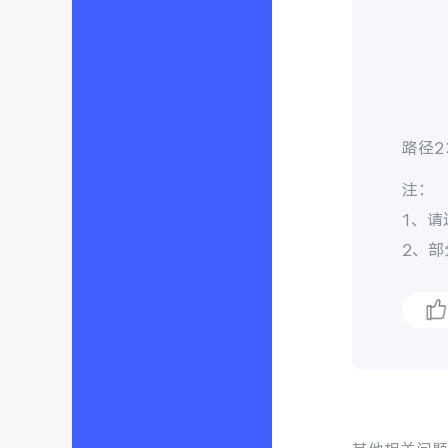
路径2
注：
1、请
2、