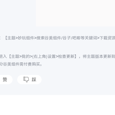
：【主题>妙玩组件>搜索谷美组件/谷子/吧唧等关键词>下载资
进入【主题>我的>(右上角)设置>检查更新】，将主题版本更新到V2
部分谷美组件需付费购买。
赞
踩