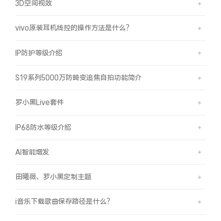
3D空间视效
vivo原装耳机线控的操作方法是什么？
IP防护等级介绍
S19系列5000万防畸变追焦自拍功能简介
罗小黑Live套件
IP68防水等级介绍
AI智能增发
田曦薇、罗小黑定制主题
i音乐下载歌曲保存路径是什么？