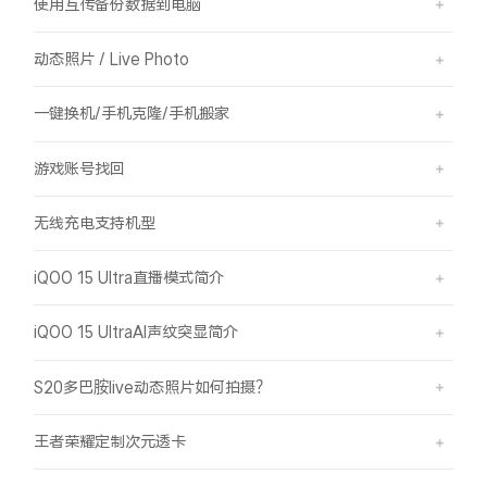
使用互传备份数据到电脑
动态照片 / Live Photo
一键换机/手机克隆/手机搬家
游戏账号找回
无线充电支持机型
iQOO 15 Ultra直播模式简介
iQOO 15 UltraAI声纹突显简介
S20多巴胺live动态照片如何拍摄？
王者荣耀定制次元透卡