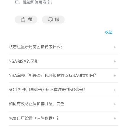
质、性能和使用寿命。
S60
S60 元气版
Y600 Turbo
Y600 Pro
赞
踩
收起
iQOO Z11i
iQOO 15T
状态栏显示月亮图标代表什么？
vivo TWS 5 Pro
vivo Pad6 Pro
NSA和SA的区别
X300 Ultra
X300s
NSA单模手机是否可以升级软件支持SA独立组网？
S50 Pro mini
S50
5G手机使用电信卡为何不能注册到5G信号？
Y6
Y60
如何有效防止保护套开裂、变色
iQOO Z11
iQOO Z11x
恢复出厂设置（清除数据）？
vivo 头戴降噪耳机
vivo TWS 5e