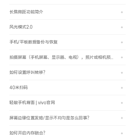
长焦微距功能简介
风光模式2.0
手机/平板数据备份与恢复
拍摄屏幕（手机屏幕、显示器、电视），照片或相机预览界面有斜纹/条纹是怎么回事？
如何设置呼叫转移？
40米扫码
轻敲手机背面 | vivo官网
屏幕边缘位置发暗/显示不均匀是怎么回事？
如何开启内存融合？