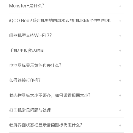
Monster+是什么？
X300 Pro
X300
iQOO Neo9系列机型的国风水印/相机水印/个性相机水印 如何使用？
S30 Pro mini
S30
哪些机型支持Wi-Fi 7？
Y500 Pro
Y500
手机/平板激活时间
iQOO 15 Ultra
iQOO Z11 Turbo
电池图标显示黄色代表什么？
iQOO Pad6 Pro
iQOO TWS 5e
如何连接打印机？
X Fold5
X200 Ultra
状态栏图标大小不整齐，如何设置相同大小？
S20 Pro
S20
全部X机型
对比X机型
打印机常见问题与处理
Y50 5G
Y50m 5G
全部S机型
对比S机型
锁屏界面状态栏显示话筒图标代表什么？