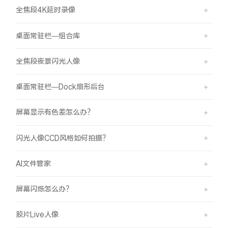
全焦段4K延时录像
桌面常驻栏—组合库
全焦段夜景闪光人像
桌面常驻栏—Dock扇形后台
屏幕显示有色差怎么办？
闪光人像CCD风格如何拍摄？
AI文件管家
屏幕闪烁怎么办？
胶片Live人像