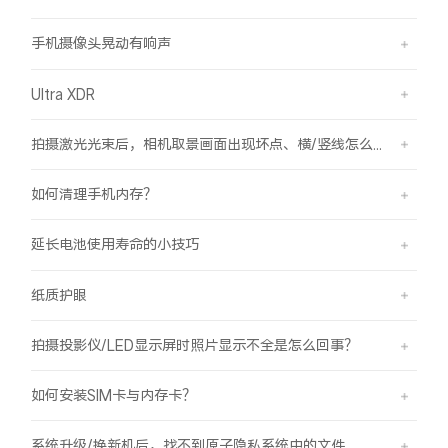
手机摄像头晃动有响声
Ultra XDR
拍摄激光光束后，相机取景画面出现坏点、横/竖线怎么办？
如何清理手机内存？
延长电池使用寿命的小技巧
纸质护眼
拍摄投影仪/LED显示屏时照片显示不全是怎么回事？
如何安装SIM卡与内存卡？
系统升级/换新机后，找不到原子隐私系统中的文件