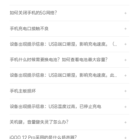
如何关闭手机的5G网络？
手机充电口接触不良
设备出现提示信息：USB端口潮湿，影响充电速度。（伴随“滴滴”提示音）
手机什么时候需要换电池？如何查看电池最大容量？
设备出现提示信息：USB端口潮湿，影响充电速度。此时设备不能充电或充电速度变慢。
手机主板损坏
设备出现提示信息：USB温度过高，已停止充电
关机键，音量键失灵了怎么办？
iQOO 12 Pro采用的是什么扬声器？