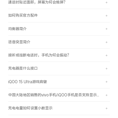
通话时贴近面部，屏幕为何会熄屏？
如何购买官方配件
均衡器简介
语音突显简介
接听或挂断电话时，手机为何会振动？
充电器是什么接口
iQOO 15 Ultra游戏肩键
中国大陆地区销售的vivo手机/iQOO手机是否支持显示国外号码的归属地信息？
充电电量如何设置小数显示