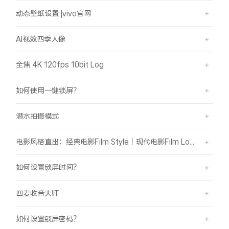
动态壁纸设置 |vivo官网
AI视效四季人像
全焦 4K 120fps 10bit Log
如何使用一键锁屏？
潜水拍摄模式
电影风格直出：经典电影Film Style｜现代电影Film Look
如何设置锁屏时间？
四麦收音大师
如何设置锁屏密码？