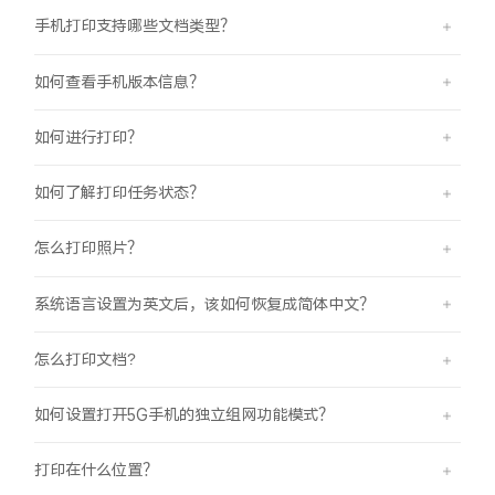
iQOO Neo11
iQOO 15
全部Y机型
对比Y机型
手机打印支持哪些文档类型？
vivo WATCH GT 2
vivo Vision
全部iQOO机型
对比iQOO机型
如何查看手机版本信息？
全部智能硬件
如何进行打印？
如何了解打印任务状态？
怎么打印照片？
系统语言设置为英文后，该如何恢复成简体中文？
怎么打印文档?
如何设置打开5G手机的独立组网功能模式？
打印在什么位置？