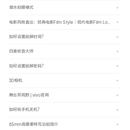
潜水拍摄模式
电影风格直出：经典电影Film Style｜现代电影Film Look
如何设置锁屏时间？
四麦收音大师
如何设置锁屏密码？
3D相机
舞台双视野 | vivo官网
如何将手机关机？
85mm高像素特写功能简介