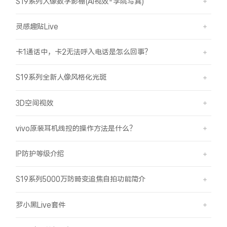
S19系列人像数字影棚(AI视效-学院写真)
灵感趣贴Live
卡1通话中，卡2无法呼入电话是怎么回事？
S19系列全新人像风格化光斑
3D空间视效
vivo原装耳机线控的操作方法是什么？
IP防护等级介绍
S19系列5000万防畸变追焦自拍功能简介
罗小黑Live套件