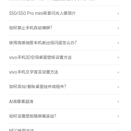
S50/S50 Pro mini夜景闪光人像简介
如何禁止手机自动横屏？
使用高德地图车机版出现闪退怎么办？
vivo手机3D空间桌面壁纸设置方法
vivo手机文字宣言设置方法
如何添加/删除桌面挂件或组件？
AI高像素超清
如何设置壁纸随屏幕滚动？
NFC使用方法