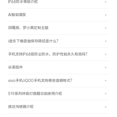
IP68防水等级介绍
AI智能增发
田曦薇、罗小黑定制主题
i音乐下载歌曲保存路径是什么？
手机支持IP68级防尘防水，防护性能永久有效吗？
谷美组件
vivo手机/iQOO手机支持哪些音频格式？
S19系列呼吸灯提醒功能使用介绍
接近传感器介绍