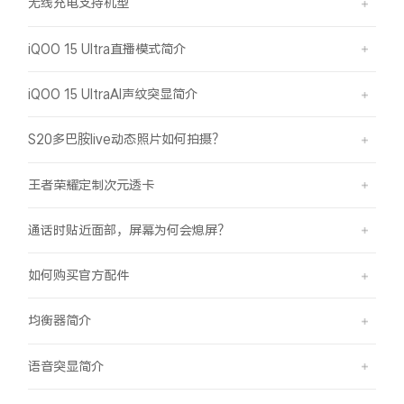
无线充电支持机型
iQOO 15 Ultra直播模式简介
iQOO 15 UltraAI声纹突显简介
S20多巴胺live动态照片如何拍摄？
王者荣耀定制次元透卡
通话时贴近面部，屏幕为何会熄屏？
如何购买官方配件
均衡器简介
语音突显简介