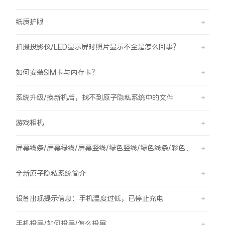
纸质护眼
拍摄投影仪/LED显示屏时照片显示不全是怎么回事？
如何安装SIM卡与内存卡？
系统升级/换新机后，找不到原子隐私系统中的文件
游戏相机
屏幕线条/屏幕绿线/屏幕竖线/绿色竖线/绿色线条/彩色竖线
全新原子隐私系统简介
设备出现提示信息：手机温度过低，已停止充电
手机投屏/如何投屏/怎么投屏