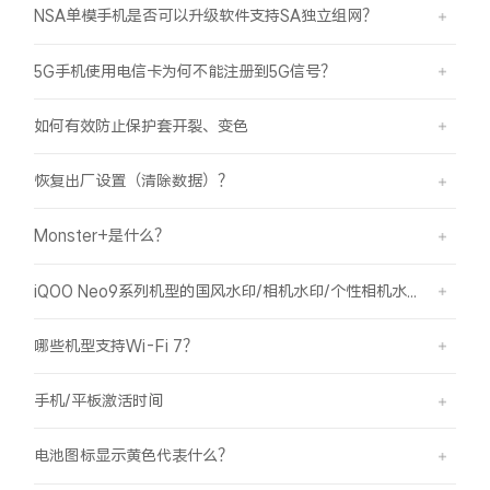
iQOO Neo11
iQOO 15
全部Y机型
对比Y机型
NSA单模手机是否可以升级软件支持SA独立组网？
5G手机使用电信卡为何不能注册到5G信号？
vivo WATCH GT 2
vivo Vision
全部iQOO机型
对比iQOO机型
如何有效防止保护套开裂、变色
全部智能硬件
恢复出厂设置（清除数据）？
Monster+是什么？
iQOO Neo9系列机型的国风水印/相机水印/个性相机水印 如何使用？
哪些机型支持Wi-Fi 7？
手机/平板激活时间
电池图标显示黄色代表什么？