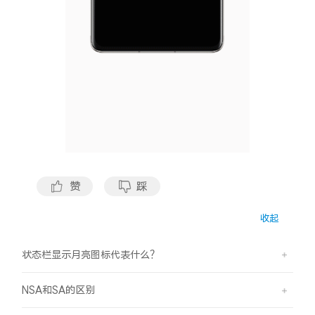
X300 Pro
X300
S30 Pro mini
S30
Y500 Pro
Y500
iQOO 15 Ultra
iQOO Z11 Turbo
iQOO Pad6 Pro
iQOO TWS 5e
赞
踩
X Fold5
X200 Ultra
收起
S20 Pro
S20
全部X机型
对比X机型
状态栏显示月亮图标代表什么？
Y50 5G
Y50m 5G
全部S机型
对比S机型
NSA和SA的区别