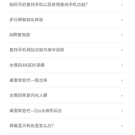
如何开启查找手机以及使用查找手机功能？
多分屏智能化体验
AI跨窗拖放
查找手机网站功能与指令说明
全焦段4K延时录像
桌面常驻栏—组合库
全焦段夜景闪光人像
桌面常驻栏—Dock扇形后台
屏幕显示有色差怎么办？