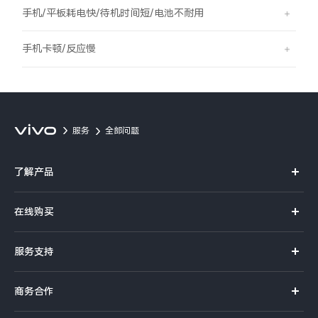
S60
S60 元气版
手机/平板耗电快/待机时间短/电池不耐用
Y600 Turbo
Y600 Pro
手机卡顿/反应慢
iQOO Z11i
iQOO 15T
vivo TWS 5 Pro
vivo Pad6 Pro
服务
全部问题
X300 Ultra
X300s
了解产品
S50 Pro mini
S50
X系列
在线购买
S系列
Y6
Y60
官方商城
服务支持
Y系列
选购手机
iQOO Z11
iQOO Z11x
真伪查询
iQOO手机
商务合作
选购配件
服务网点
vivo 头戴降噪耳机
vivo TWS 5e