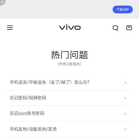
热门问题
（共有6条相关）
手机丢失/平板丢失（丢了/掉了）怎么办？
忘记密码/锁屏密码
忘记vivo账号密码
X300 E
X Fold6
手机发热/设备发热/发烫