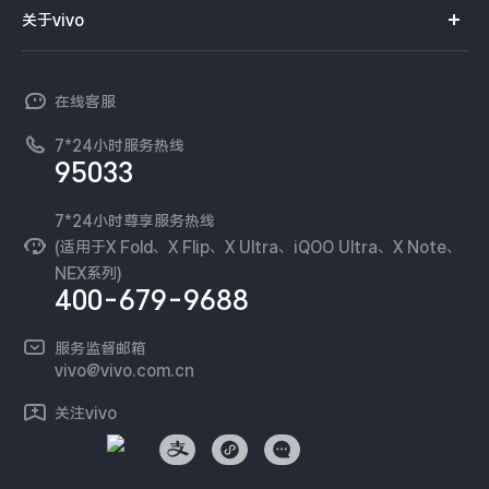
智能硬件
供应商协同平台
订单查询
关于vivo
查找手机
X300 Pro
X300
T系列
开放平台
官网APP下载
vivo 简介
常见问题
NEX系列
vivo 企业业务
S30 Pro mini
S30
在线客服
工作机会
服务政策
廉正合规
7*24小时服务热线
新闻资讯
Y500 Pro
Y500
95033
环保回收
国补营业执照
隐私中心
iQOO 15 Ultra
iQOO Z11 Turbo
安全公告
7*24小时尊享服务热线
无线电发射设备销售备案
可持续发展
(适用于X Fold、X Flip、X Ultra、iQOO Ultra、X Note、
服务隐私政策
NEX系列)
iQOO Pad6 Pro
iQOO TWS 5e
vivo 蔡司影像
400-679-9688
Log还原LUTs下载
X Fold5
X200 Ultra
开发者社区
服务监督邮箱
vivo 办公套件
vivo@vivo.com.cn
S20 Pro
S20
全部X机型
对比X机型
蓝河操作系统
关注vivo
vivo 通信
Y50 5G
Y50m 5G
全部S机型
对比S机型
vivo 智能车载