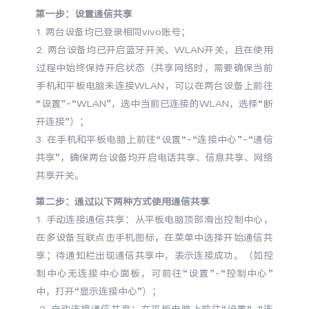
iQOO Neo11
iQOO 15
全部Y机型
对比Y机型
第一步：设置通信共享
1. 两台设备均已登录相同vivo账号；
vivo WATCH GT 2
vivo Vision
全部iQOO机型
对比iQOO机型
2. 两台设备均已开启蓝牙开关、WLAN开关，且在使用
过程中始终保持开启状态（共享网络时，需要确保当前
全部智能硬件
手机和平板电脑未连接WLAN，可以在两台设备上前往
“设置”-“WLAN”，选中当前已连接的WLAN，选择“断
开连接”）；
3. 在手机和平板电脑上前往“设置“-“连接中心”-“通信
共享”，确保两台设备均开启电话共享、信息共享、网络
共享开关。
第二步：通过以下两种方式使用通信共享
1. 手动连接通信共享：从平板电脑顶部滑出控制中心，
在多设备互联点击手机图标，在菜单中选择开始通信共
享；待通知栏出现通信共享中，表示连接成功。（如控
制中心无连接中心面板，可前往“设置”-“控制中心”
中，打开“显示连接中心”）；