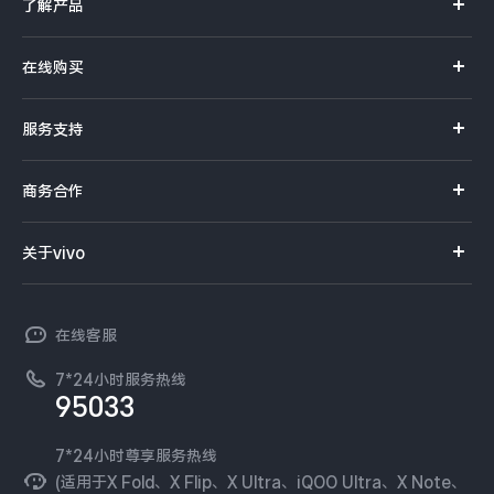
了解产品
X系列
在线购买
S系列
官方商城
服务支持
Y系列
选购手机
真伪查询
iQOO手机
商务合作
选购配件
服务网点
智能硬件
供应商协同平台
订单查询
关于vivo
查找手机
T系列
开放平台
官网APP下载
vivo 简介
常见问题
NEX系列
vivo 企业业务
在线客服
工作机会
服务政策
廉正合规
7*24小时服务热线
新闻资讯
95033
环保回收
国补营业执照
隐私中心
安全公告
7*24小时尊享服务热线
无线电发射设备销售备案
可持续发展
(适用于X Fold、X Flip、X Ultra、iQOO Ultra、X Note、