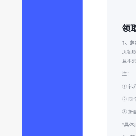
领
1、
页领
且不消
注：
① 礼
② 同
③ 折
*具