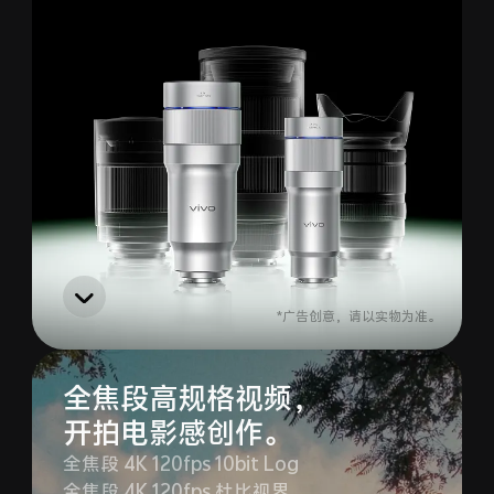
iQOO Neo11
iQOO 15
全部Y机型
对比Y机型
vivo WATCH GT 2
vivo Vision
全部iQOO机型
对比iQOO机型
全部智能硬件
*广告创意，请以实物为准。
全焦段高规格视频，
开拍电影感创作。
全焦段 4K 120fps 10bit Log
全焦段 4K 120fps 杜比视界