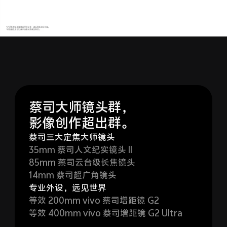
X300 Pro
X300
S30 Pro mini
S30
Y500 Pro
Y500
iQOO 15 Ultra
iQOO Z11 Turbo
蔡司大师镜头群，
影像创作超出群。
iQOO Pad6 Pro
iQOO TWS 5e
蔡司三大定焦大师镜头
35mm 蔡司人文纪实镜头 II
X Fold5
X200 Ultra
85mm 蔡司云台级长焦镜头
14mm 蔡司超广角镜头
S20 Pro
S20
全部X机型
对比X机型
专业外设，远见世界
等效 200mm vivo 蔡司增距镜 G2
Y50 5G
Y50m 5G
全部S机型
对比S机型
等效 400mm vivo 蔡司增距镜 G2 Ultra