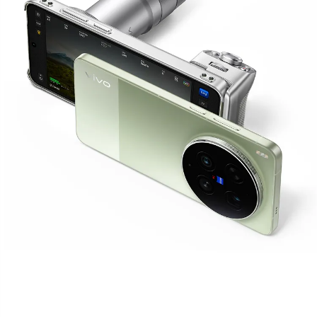
S60
S60 元气版
Y600 Turbo
Y600 Pro
iQOO Z11i
iQOO 15T
vivo TWS 5 Pro
vivo Pad6 Pro
X300 Ultra
X300s
S50 Pro mini
S50
Y6
Y60
iQOO Z11
iQOO Z11x
vivo 头戴降噪耳机
vivo TWS 5e