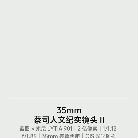
35mm
蔡司人文纪实镜头 II
蓝图 × 索尼 LYTIA 901｜2 亿像素｜1/1.12"
f/1.85
｜
35mm 等效焦距｜OIS 光学防抖