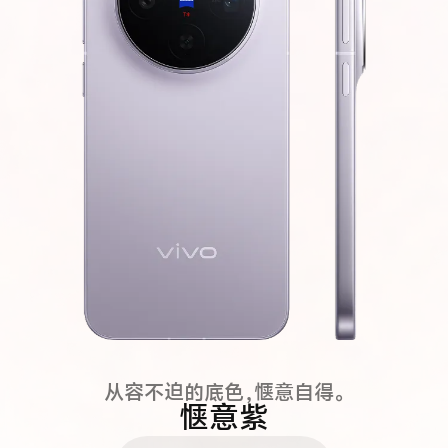
深邃夜空沉淀，静享安然本质。
纯粹黑