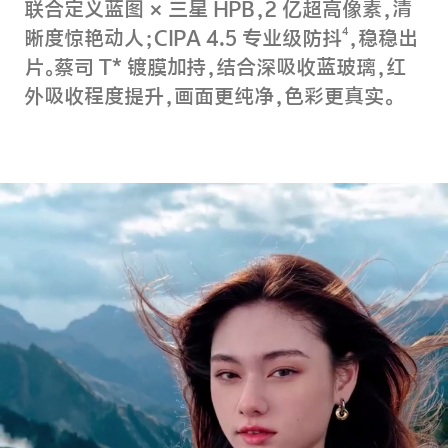
联合定义蓝图 × 三星 HPB，2 亿超高像素，清
4
晰度惊艳动人；CIPA 4.5 专业级防抖
，稳稳出
片。蔡司 T* 镀膜加持，结合深吸收蓝玻璃，红
外吸收程度提升，画面更纯净，色彩更真实。