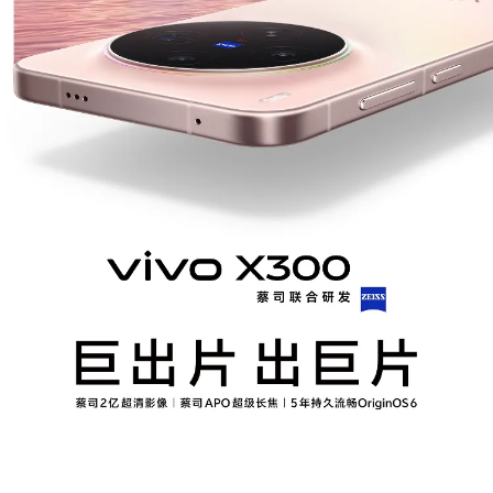
S60
S60 元气版
Y600 Turbo
Y600 Pro
iQOO Z11i
iQOO 15T
vivo TWS 5 Pro
vivo Pad6 Pro
X300 Ultra
X300s
S50 Pro mini
S50
Y6
Y60
iQOO Z11
iQOO Z11x
vivo 头戴降噪耳机
vivo TWS 5e