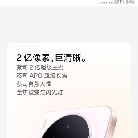
X300 Pro
X300
S30 Pro mini
S30
Y500 Pro
Y500
2 亿像素，巨清晰。
iQOO 15 Ultra
iQOO Z11 Turbo
蔡司 2 亿超级主摄
蔡司 APO 超级长焦
iQOO Pad6 Pro
iQOO TWS 5e
蔡司自然人像
X Fold5
X200 Ultra
全焦段变焦闪光灯
S20 Pro
S20
全部X机型
对比X机型
Y50 5G
Y50m 5G
全部S机型
对比S机型