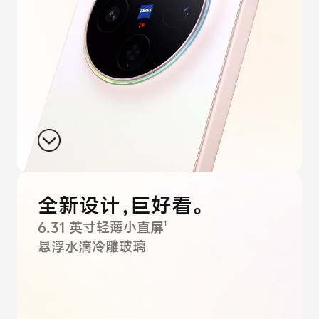
iQOO Neo11
iQOO 15
全部Y机型
对比Y机型
vivo WATCH GT 2
vivo Vision
全部iQOO机型
对比iQOO机型
全部智能硬件
全新设计，巨好看。
1
6.31 英寸轻薄小直屏
悬浮水滴冷雕玻璃