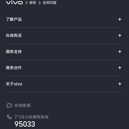
服务
全部问题
X300 Pro
X300
了解产品
S30 Pro mini
S30
X系列
在线购买
Y500 Pro
Y500
S系列
官方商城
服务支持
Y系列
iQOO 15 Ultra
iQOO Z11 Turbo
选购手机
真伪查询
iQOO手机
商务合作
选购配件
iQOO Pad6 Pro
iQOO TWS 5e
服务网点
智能硬件
供应商协同平台
订单查询
关于vivo
X Fold5
X200 Ultra
查找手机
T系列
开放平台
官网APP下载
vivo 简介
常见问题
S20 Pro
S20
全部X机型
对比X机型
NEX系列
vivo 企业业务
在线客服
工作机会
服务政策
廉正合规
Y50 5G
Y50m 5G
全部S机型
对比S机型
7*24小时服务热线
新闻资讯
95033
环保回收
国补营业执照