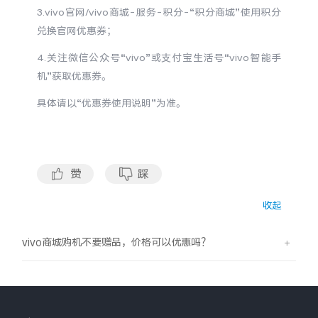
S60
S60 元气版
3.vivo官网/vivo商城-服务-积分-“积分商城”使用积分
兑换官网优惠券；
Y600 Turbo
Y600 Pro
4.关注微信公众号“vivo”或支付宝生活号“vivo智能手
机”获取优惠券。
iQOO Z11i
iQOO 15T
具体请以“优惠券使用说明”为准。
vivo TWS 5 Pro
vivo Pad6 Pro
X300 Ultra
X300s
赞
踩
S50 Pro mini
S50
收起
Y6
Y60
vivo商城购机不要赠品，价格可以优惠吗？
iQOO Z11
iQOO Z11x
vivo 头戴降噪耳机
vivo TWS 5e