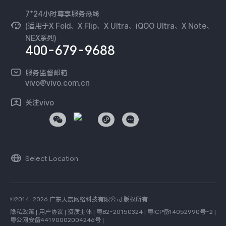
隐私中心
iQOO Neo11
iQOO 15
全部Y机型
对比Y机型
安全公告
7*24小时尊享服务热线
无线电发射设备销售备案
可持续发展
(适用于X Fold、X Flip、X Ultra、iQOO Ultra、X Note、
服务隐私政策
vivo WATCH GT 2
vivo Vision
全部iQOO机型
对比iQOO机型
NEX系列)
vivo 蔡司影像
400-679-9688
Log还原LUTs下载
全部智能硬件
开发者社区
服务监督邮箱
vivo 办公套件
vivo@vivo.com.cn
蓝河操作系统
关注vivo
vivo 通信
vivo 智能车载
Select Location
©2014-2026 广东天宸网络科技有限公司 版权所有
隐私政策
|
用户协议
|
资质主体
|
粤B2-20150324
|
粤ICP备14052990号-2
|
粤公网安备44190002004246号
|