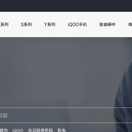
X系列
S系列
Y系列
iQOO手机
智能硬件
真伪
iQOO
忘记锁屏密码
耗电