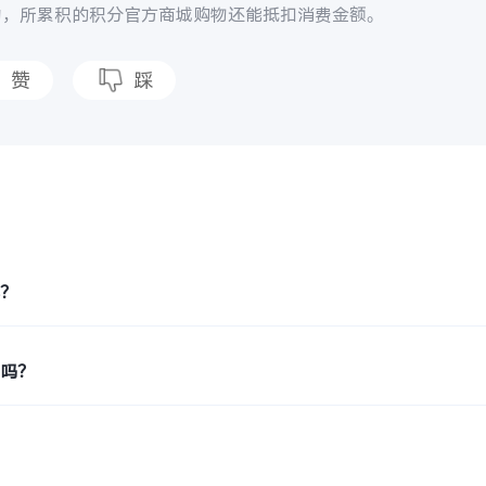
动，所累积的积分官方商城购物还能抵扣消费金额。
赞
踩
题
得？
买吗？