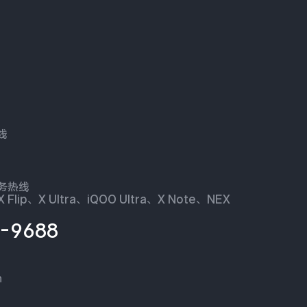
线
服务热线
 Flip、X Ultra、iQOO Ultra、X Note、NEX
-9688
n