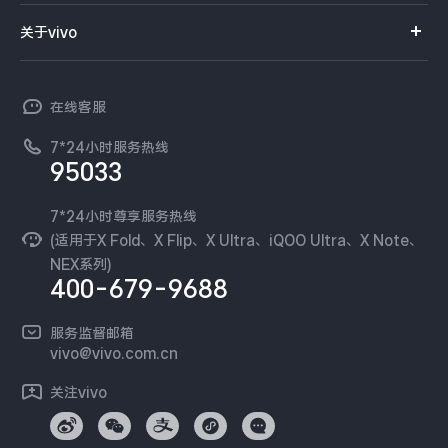
服务网点
智能硬件
供应商协同平台
订单查询
关于vivo
查找手机
T系列
开放平台
官网APP下载
vivo 简介
常见问题
NEX系列
vivo 企业业务
在线客服
工作机会
服务政策
廉正合规
7*24小时服务热线
新闻资讯
95033
环保回收
国补营业执照
隐私中心
安全公告
7*24小时尊享服务热线
无线电发射设备销售备案
可持续发展
(适用于X Fold、X Flip、X Ultra、iQOO Ultra、X Note、
服务隐私政策
NEX系列)
vivo 蔡司影像
400-679-9688
Log还原LUTs下载
开发者社区
服务监督邮箱
vivo 办公套件
vivo@vivo.com.cn
蓝河操作系统
关注vivo
vivo 通信