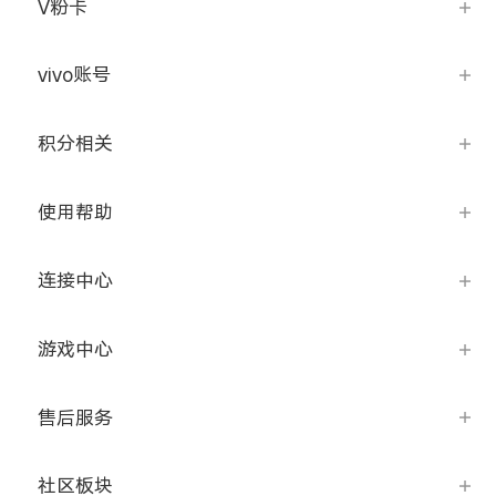
V粉卡
X300 Pro
X300
vivo账号
S30 Pro mini
S30
积分相关
Y500 Pro
Y500
使用帮助
iQOO 15 Ultra
iQOO Z11 Turbo
连接中心
iQOO Pad6 Pro
iQOO TWS 5e
X Fold5
X200 Ultra
游戏中心
S20 Pro
S20
全部X机型
对比X机型
售后服务
Y50 5G
Y50m 5G
全部S机型
对比S机型
社区板块