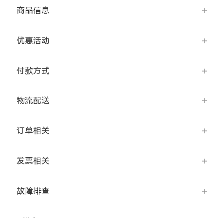
S60
S60 元气版
商品信息
Y600 Turbo
Y600 Pro
优惠活动
iQOO Z11i
iQOO 15T
付款方式
vivo TWS 5 Pro
vivo Pad6 Pro
物流配送
X300 Ultra
X300s
订单相关
S50 Pro mini
S50
发票相关
Y6
Y60
iQOO Z11
iQOO Z11x
故障排查
vivo 头戴降噪耳机
vivo TWS 5e