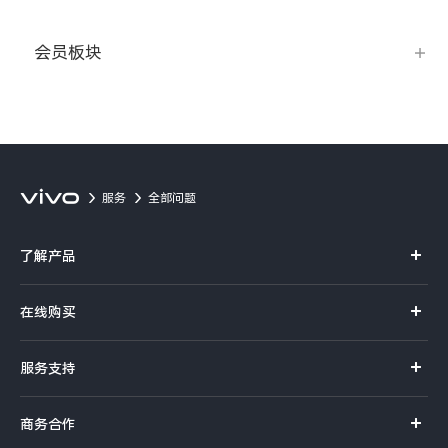
iQOO Neo11
iQOO 15
全部Y机型
对比Y机型
会员板块
vivo WATCH GT 2
vivo Vision
全部iQOO机型
对比iQOO机型
全部智能硬件
服务
全部问题
了解产品
X系列
在线购买
S系列
官方商城
服务支持
Y系列
选购手机
真伪查询
iQOO手机
商务合作
选购配件