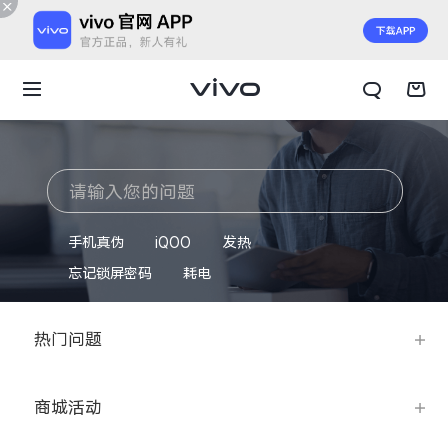
手机真伪
iQOO
发热
忘记锁屏密码
耗电
热门问题
X300 E
X Fold6
商城活动