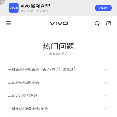
热门问题
（共有6条相关）
手机丢失/平板丢失（丢了/掉了）怎么办？
忘记密码/锁屏密码
忘记vivo账号密码
X300 E
X Fold6
手机发热/设备发热/发烫