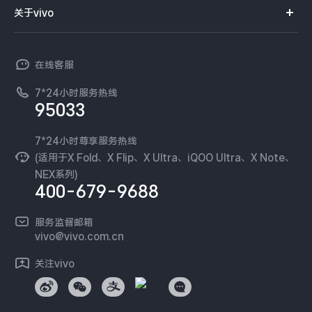
智能硬件
供应商协同平台
订单查询
关于vivo
查找手机
X300 Pro
X300
T系列
开放平台
官网APP下载
vivo 简介
常见问题
NEX系列
vivo 企业业务
S30 Pro mini
S30
在线客服
工作机会
服务政策
廉正合规
7*24小时服务热线
新闻资讯
Y500 Pro
Y500
95033
环保回收
国补营业执照
隐私中心
iQOO Z11
iQOO 15 Ultra
安全公告
7*24小时尊享服务热线
无线电发射设备销售备案
可持续发展
(适用于X Fold、X Flip、X Ultra、iQOO Ultra、X Note、
服务隐私政策
NEX系列)
iQOO Pad6 Pro
iQOO TWS 5e
vivo 蔡司影像
400-679-9688
Log还原LUTs下载
X Fold5
X200 Ultra
开发者社区
服务监督邮箱
vivo 办公套件
vivo@vivo.com.cn
S20 Pro
S20
全部X机型
对比X机型
蓝河操作系统
关注vivo
vivo 通信
Y50 5G
Y50m 5G
全部S机型
对比S机型
vivo 智能车载