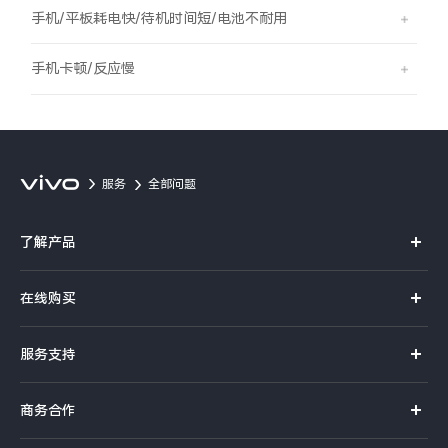
S60
S60 元气版
手机/平板耗电快/待机时间短/电池不耐用
Y600 Turbo
Y600 Pro
手机卡顿/反应慢
iQOO Neo11 至尊版 预约
iQOO Z11S 预约
vivo TWS 5 Pro
vivo Pad6 Pro
服务
全部问题
X300 Ultra
X300s
了解产品
S50 Pro mini
S50
X系列
在线购买
S系列
Y6
Y60
官方商城
服务支持
Y系列
选购手机
iQOO Z11i
iQOO 15T
真伪查询
iQOO手机
商务合作
选购配件
服务网点
vivo 头戴降噪耳机
vivo TWS 5e