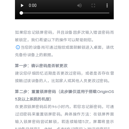
X300 Pro
X300
S30 Pro mini
S30
如果您忘记锁屏密码，并且设备因多次输入错误密码而
被锁定，我们希望以下的操作可以帮助到您。
Y500 Pro
Y500
当您的设备尚可通过指纹或面部解锁进入桌面，请优
先备份设备上的数据。
iQOO 15 Ultra
iQOO Z11 Turbo
第一步：确认密码是否被更改
iQOO Pad6 Pro
iQOO TWS 5e
建议您仔细回忆近期是否更改过密码，或者是否存在曾
接触过该设备的人，比如家人或其他人员
更改
过密码。
X Fold5
X200 Ultra
第二步：
重置
锁屏密码（此步骤仅适用于搭载OriginOS
5及以上系统的机型）
S20 Pro
S20
全部X机型
对比X机型
在更改锁屏密码后的96小时内，若您忘记新密码，可通
过旧密码来重置锁屏密码。具体操作方法：在锁屏界面
Y50 5G
Y50m 5G
全部S机型
对比S机型
输入锁屏密码尝试解锁，若连续输错5次，屏幕将显示