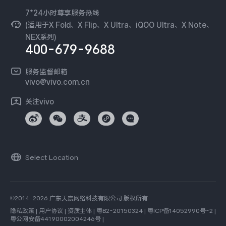
隐私中心
安全公告
7*24小时尊享服务热线
无线电发射设备销售备案
可持续发展
(适用于X Fold、X Flip、X Ultra、iQOO Ultra、X Note、
服务隐私政策
NEX系列)
vivo 蔡司影像
400-679-9688
Log还原LUTs下载
开发者社区
服务监督邮箱
vivo 办公套件
vivo@vivo.com.cn
蓝河操作系统
关注vivo
vivo 通信
vivo 智能车载
Select Location
©2014-2026 广东天宸网络科技有限公司 版权所有
隐私政策
|
用户协议
|
资质主体
|
粤B2-20150324
|
粤ICP备14052990号-2
|
粤公网安备44190002004246号
|