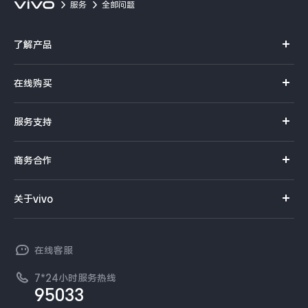
服务
全部问题
了解产品
X系列
在线购买
S系列
官方商城
服务支持
Y系列
选购手机
真伪查询
iQOO手机
商务合作
选购配件
服务网点
智能硬件
供应商协同平台
订单查询
关于vivo
查找手机
T系列
开放平台
官网APP下载
vivo 简介
常见问题
NEX系列
vivo 企业业务
在线客服
工作机会
服务政策
廉正合规
7*24小时服务热线
新闻资讯
95033
环保回收
国补营业执照