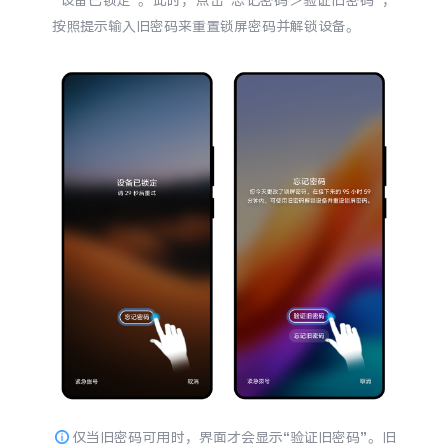
“设备已锁定”。此时，点击“忘记密码＞验证旧密码”，
iQOO Neo11
iQOO 15
全部Y机型
对比Y机型
按照提示输入旧密码来重置锁屏密码并解锁设备。
vivo WATCH GT 2
vivo Vision
全部iQOO机型
对比iQOO机型
全部智能硬件
仅当旧密码可用时，界面才会显示“验证旧密码”。旧