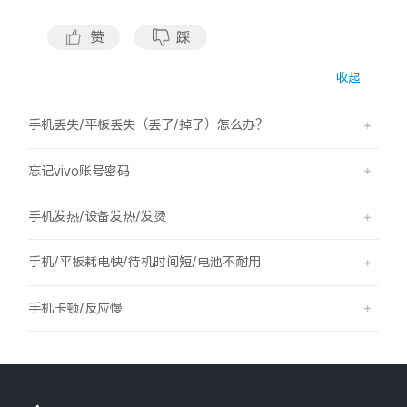
赞
踩
收起
手机丢失/平板丢失（丢了/掉了）怎么办？
忘记vivo账号密码
手机发热/设备发热/发烫
手机/平板耗电快/待机时间短/电池不耐用
手机卡顿/反应慢