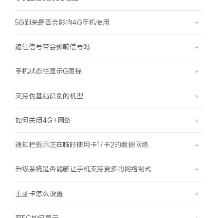
iQOO Z11 Turbo
iQOO Neo11
全部Y机型
对比Y机型
5G到来是否会影响4G手机使用
vivo WATCH GT 2
vivo Vision
全部iQOO机型
对比iQOO机型
遮住信号带会影响信号吗
全部智能硬件
手机状态栏显示G图标
支持伪基站识别的机型
如何关闭4G+网络
通知栏提示正在临时使用卡1/卡2的数据网络
升级系统是否能够让手机支持更多的网络制式
主副卡怎么设置
双5G如何显示