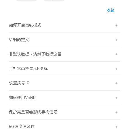
S60
S60 元气版
收起
Y600 Turbo
Y600 Pro
如何开启高铁模式
iQOO Neo11 至尊版 预约
iQOO Z11S 预约
VPN的定义
vivo TWS 5 Pro
vivo Pad6 Pro
非默认数据卡消耗了数据流量
X300 Ultra
X300s
手机状态栏显示E图标
S50 Pro mini
S50
设置拨号卡
Y6
Y60
如何使用VoNR
iQOO Z11i
iQOO 15T
保护壳是否会影响手机信号
vivo 头戴降噪耳机
vivo TWS 5e
5G速度怎么样