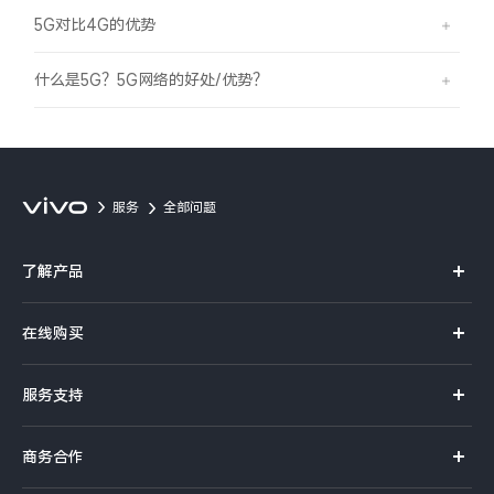
5G对比4G的优势
什么是5G？5G网络的好处/优势？
服务
全部问题
了解产品
X系列
在线购买
S系列
官方商城
服务支持
Y系列
选购手机
真伪查询
iQOO手机
商务合作
选购配件
服务网点