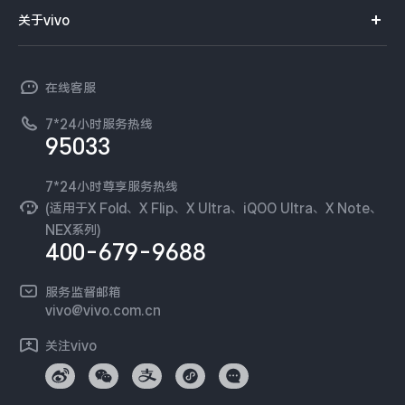
智能硬件
供应商协同平台
订单查询
关于vivo
查找手机
T系列
开放平台
官网APP下载
vivo 简介
常见问题
NEX系列
vivo 企业业务
在线客服
工作机会
服务政策
廉正合规
7*24小时服务热线
新闻资讯
95033
环保回收
国补营业执照
隐私中心
安全公告
7*24小时尊享服务热线
无线电发射设备销售备案
可持续发展
(适用于X Fold、X Flip、X Ultra、iQOO Ultra、X Note、
服务隐私政策
NEX系列)
vivo 蔡司影像
400-679-9688
Log还原LUTs下载
开发者社区
服务监督邮箱
vivo 办公套件
vivo@vivo.com.cn
蓝河操作系统
关注vivo
vivo 通信
vivo 智能车载