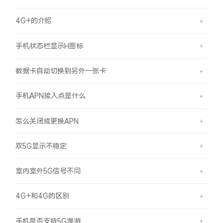
X300 Pro
X300
4G+的介绍
S30 Pro mini
S30
手机状态栏显示H图标
数据卡自动切换到另外一张卡
Y500 Pro
Y500
手机APN接入点是什么
iQOO Z11
iQOO 15 Ultra
怎么关闭或更换APN
iQOO Pad6 Pro
iQOO TWS 5e
双5G显示不稳定
X Fold5
X200 Ultra
室内室外5G信号不同
S20 Pro
S20
全部X机型
对比X机型
4G+和4G的区别
Y50 5G
Y50m 5G
全部S机型
对比S机型
手机是否支持5G漫游