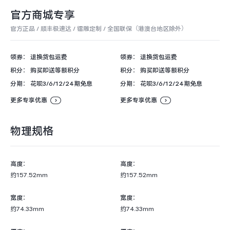
iQOO Neo11
iQOO 15
全部Y机型
对比Y机型
官方商城专享
官方正品 / 顺丰极速达 / 镭雕定制 / 全国联保（港澳台地区除外）
vivo WATCH GT 2
vivo Vision
全部iQOO机型
对比iQOO机型
领券：
退换货包运费
领券：
退换货包运费
全部智能硬件
积分：
购买即送等额积分
积分：
购买即送等额积分
分期：
花呗3/6/12/24期免息
分期：
花呗3/6/12/24期免息
更多专享优惠
更多专享优惠
物理规格
高度：
高度：
约157.52mm
约157.52mm
宽度：
宽度：
约74.33mm
约74.33mm