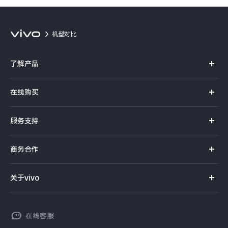
机型对比
了解产品
X系列
在线购买
S系列
官方商城
服务支持
Y系列
选购手机
真伪查询
iQOO手机
商务合作
选购配件
服务网点
智能硬件
供应商协同平台
订单查询
关于vivo
查找手机
T系列
开放平台
官网APP下载
vivo 简介
常见问题
NEX系列
vivo 企业业务
在线客服
工作机会
服务政策