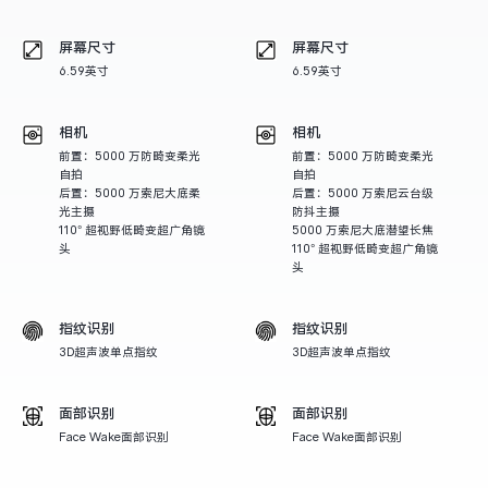
X300 Pro
X300
屏幕尺寸
屏幕尺寸
6.59英寸
6.59英寸
S30 Pro mini
S30
相机
相机
Y500 Pro
Y500
前置：5000 万防畸变柔光
前置：5000 万防畸变柔光
自拍
自拍
后置：5000 万索尼大底柔
后置：5000 万索尼云台级
光主摄
防抖主摄
iQOO 15 Ultra
iQOO Z11 Turbo
110° 超视野低畸变超广角镜
5000 万索尼大底潜望长焦
头
110° 超视野低畸变超广角镜
头
iQOO Pad6 Pro
iQOO TWS 5e
X Fold5
X200 Ultra
指纹识别
指纹识别
3D超声波单点指纹
3D超声波单点指纹
S20 Pro
S20
全部X机型
对比X机型
面部识别
面部识别
Face Wake面部识别
Face Wake面部识别
Y50 5G
Y50m 5G
全部S机型
对比S机型