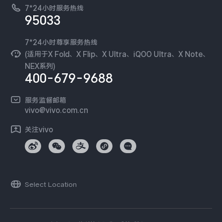
廉正合规
7*24小时服务热线
新闻资讯
95033
环保回收
国补营业执照
隐私中心
安全公告
7*24小时尊享服务热线
无线电发射设备销售备案
可持续发展
(适用于X Fold、X Flip、X Ultra、iQOO Ultra、X Note、
服务隐私政策
NEX系列)
vivo 蔡司影像
400-679-9688
Log还原LUTs下载
开发者社区
服务监督邮箱
vivo 办公套件
vivo@vivo.com.cn
蓝河操作系统
关注vivo
vivo 通信
vivo 智能车载
Select Location