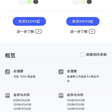
S60
S60 元气版
Y600 Turbo
Y600 Pro
购买¥2899起
购买¥3599起
iQOO Z11i
iQOO 15T
进一步了解
进一步了解
vivo TWS 5 Pro
vivo Pad6 Pro
概览
隐藏相同参数
X300 Ultra
X300s
S50 Pro mini
S50
处理器
处理器
天玑 7500 满血版
高通第三代骁龙 8s 移动平
台
Y6
Y60
运存与内存
运存与内存
iQOO Z11
iQOO Z11x
8GB+256GB
12GB+256GB
12GB+256GB
12GB+512GB
12GB+512GB
16GB+512GB
vivo 头戴降噪耳机
vivo TWS 5e