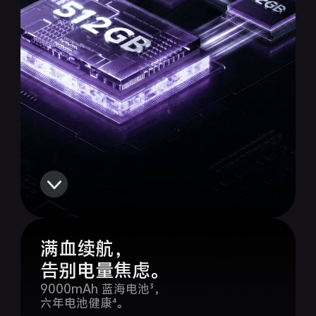
iQOO Neo11
iQOO 15
全部Y机型
对比Y机型
vivo WATCH GT 2
vivo Vision
全部iQOO机型
对比iQOO机型
全部智能硬件
满血续航，
告别电量焦虑。
9000mAh 蓝海电池³，
六年电池健康⁴。