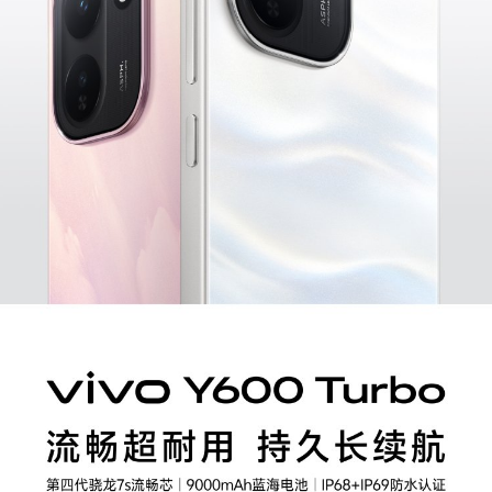
S60
S60 元气版
Y600 Turbo
Y600 Pro
iQOO Z11i
iQOO 15T
vivo TWS 5 Pro
vivo Pad6 Pro
X300 Ultra
X300s
S50 Pro mini
S50
Y6
Y60
iQOO Z11
iQOO Z11x
vivo 头戴降噪耳机
vivo TWS 5e