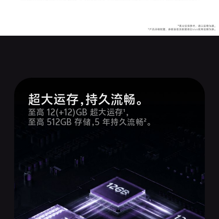
X300 Pro
X300
S30 Pro mini
S30
Y500 Pro
Y500
超大运存，持久流畅。
iQOO 15 Ultra
iQOO Z11 Turbo
至高 12(+12)GB 超大运存¹，
至高 512GB 存储，5 年持久流畅²。
iQOO Pad6 Pro
iQOO TWS 5e
X Fold5
X200 Ultra
S20 Pro
S20
全部X机型
对比X机型
Y50 5G
Y50m 5G
全部S机型
对比S机型