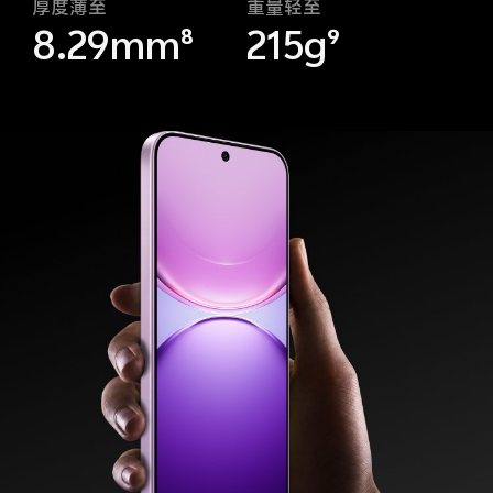
厚度薄至
重量轻至
8.29mm⁸
215g⁹