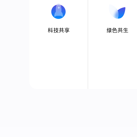
科技共享
绿色共生
持续科技创新，坚守数字责任，让每个用户都能享受
通过低碳践行，绿色
便捷与美好，联接美好数字未来。
共同守护地球家园