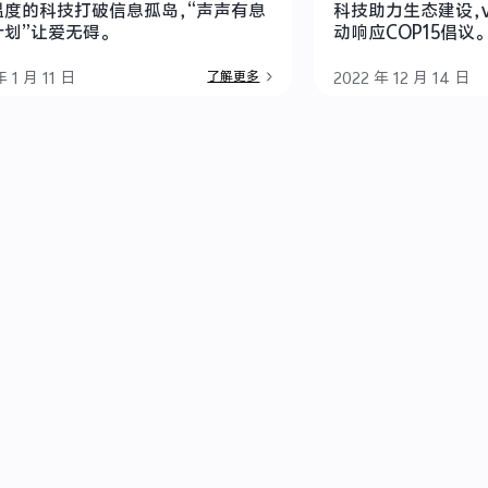
温度的科技打破信息孤岛，“声声有息
科技助力生态建设，v
划”让爱无碍。
动响应COP15倡议。
年 1 月 11 日
2022 年 12 月 14 日
了解更多