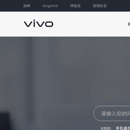
品牌
OriginOS
体验店
官网社区
大家都在搜
X300
手机真