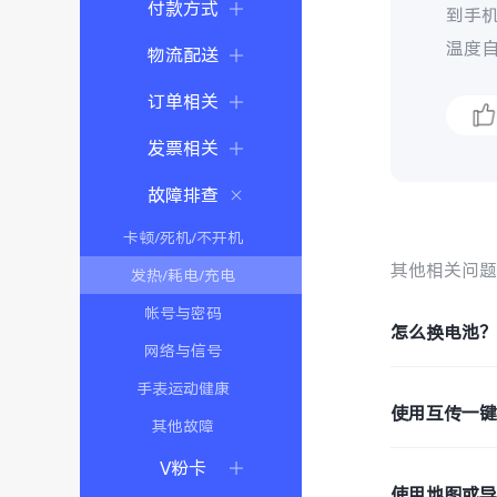
付款方式
到手
温度
物流配送
订单相关
发票相关
故障排查
卡顿/死机/不开机
其他相关问
发热/耗电/充电
帐号与密码
怎么换电池
网络与信号
手表运动健康
使用互传一
其他故障
V粉卡
使用地图或