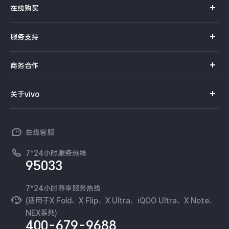
在线购买
S系列
官方商城
服务支持
Y系列
选购手机
真伪查询
iQOO手机
商务合作
选购配件
服务网点
智能硬件
供应商协同平台
订单查询
关于vivo
查找手机
T系列
开放平台
官网APP下载
vivo 简介
常见问题
NEX系列
vivo 企业业务
在线客服
工作机会
服务政策
廉正合规
7*24小时服务热线
新闻资讯
95033
环保回收
国补营业执照
隐私中心
安全公告
7*24小时尊享服务热线
无线电发射设备销售备案
可持续发展
(适用于X Fold、X Flip、X Ultra、iQOO Ultra、X Note、
服务隐私政策
NEX系列)
vivo 蔡司影像
400-679-9688
Log还原LUTs下载