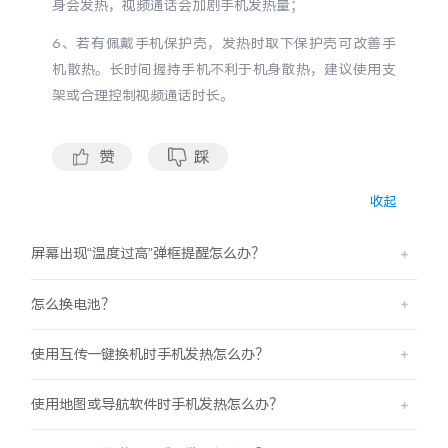
身会发热，视频通话会加剧手机发热量；
X300 Pro
X300
6、若有佩戴手机保护壳，发热时取下保护壳可改善手
机散热。长时间握持手机不利于机身散热，建议使用支
S30 Pro mini
S30
架或合理控制视频通话时长。
Y500 Pro
Y500
赞
踩
iQOO 15 Ultra
iQOO Z11 Turbo
收起
iQOO Pad6 Pro
iQOO TWS 5e
屏幕出现“温度过高”弹框提醒怎么办？
X Fold5
X200 Ultra
怎么换电池？
S20 Pro
S20
全部X机型
对比X机型
使用互传一键换机时手机发热怎么办？
使用地图或导航软件时手机发热怎么办？
Y50 5G
Y50m 5G
全部S机型
对比S机型