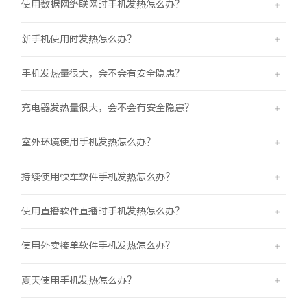
使用数据网络联网时手机发热怎么办？
iQOO Neo11
iQOO 15
全部Y机型
对比Y机型
新手机使用时发热怎么办？
vivo WATCH GT 2
vivo Vision
全部iQOO机型
对比iQOO机型
手机发热量很大，会不会有安全隐患？
全部智能硬件
充电器发热量很大，会不会有安全隐患？
室外环境使用手机发热怎么办？
持续使用快车软件手机发热怎么办？
使用直播软件直播时手机发热怎么办？
使用外卖接单软件手机发热怎么办？
夏天使用手机发热怎么办？