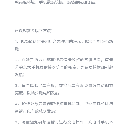
或高温环境，手机散热较慢，热感会更加明显。
S60
S60 元气版
Y600 Turbo
Y600 Pro
建议您参考以下方法：
iQOO Z11i
iQOO 15T
1、视频通话时关闭后台未使用的程序，降低手机运行功
耗；
vivo TWS 5 Pro
vivo Pad6 Pro
2、在稳定的WiFi环境或者信号较好的环境通话，信号
X300 Ultra
X300s
差会加大手机发射接收信号的强度，导致功耗增加引起
发热；
S50 Pro mini
S50
3、适当降低屏幕亮度，或将屏幕亮度设置为自动调节
亮度，以减少耗电和发热；
Y6
Y60
4、降低外放音量能降低扬声器功耗，或使用耳机进行
iQOO Z11
iQOO Z11x
通话可以有效减少发热；
5、尽量避免视频通话时进行充电操作，充电时手机本
vivo 头戴降噪耳机
vivo TWS 5e