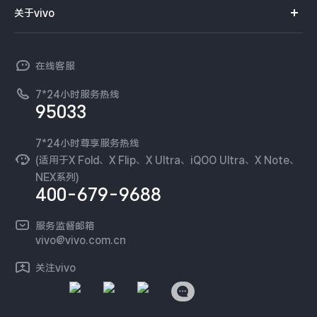
智能硬件
供应商协同平台
订单查询
关于vivo
查找手机
X300 Pro
X300
T系列
开放平台
官网APP下载
vivo 简介
常见问题
NEX系列
vivo 企业业务
S30 Pro mini
S30
在线客服
工作机会
服务政策
廉正合规
7*24小时服务热线
新闻资讯
Y500 Pro
Y500
95033
环保回收
国补营业执照
隐私中心
iQOO 15 Ultra
iQOO Z11 Turbo
安全公告
7*24小时尊享服务热线
无线电发射设备销售备案
可持续发展
(适用于X Fold、X Flip、X Ultra、iQOO Ultra、X Note、
服务隐私政策
NEX系列)
iQOO Pad6 Pro
iQOO TWS 5e
vivo 蔡司影像
400-679-9688
Log还原LUTs下载
X Fold5
X200 Ultra
开发者社区
服务监督邮箱
vivo 办公套件
vivo@vivo.com.cn
S20 Pro
S20
全部X机型
对比X机型
蓝河操作系统
关注vivo
vivo 通信
Y50 5G
Y50m 5G
全部S机型
对比S机型
vivo 智能车载