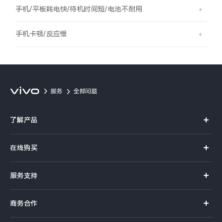
S60
S60 元气版
手机/平板耗电快/待机时间短/电池不耐用
Y600 Turbo
Y600 Pro
手机卡顿/反应慢
iQOO Z11i
iQOO 15T
vivo TWS 5 Pro
vivo Pad6 Pro
服务
全部问题
X300 Ultra
X300s
了解产品
S50 Pro mini
S50
X系列
在线购买
S系列
Y6
Y60
官方商城
服务支持
Y系列
选购手机
iQOO Z11
iQOO Z11x
真伪查询
iQOO手机
商务合作
选购配件
服务网点
vivo 头戴降噪耳机
vivo TWS 5e