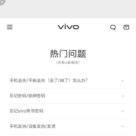
热门问题
（共有6条相关）
手机丢失/平板丢失（丢了/掉了）怎么办？
忘记密码/锁屏密码
忘记vivo账号密码
X300 E
X Fold6
手机发热/设备发热/发烫