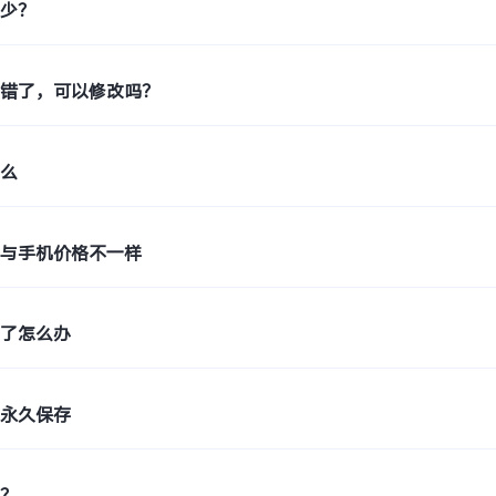
多少？
写错了，可以修改吗？
什么
格与手机价格不一样
删了怎么办
否永久保存
用？