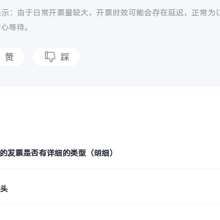
提示：由于日常开票量较大，开票时效可能会存在延迟，正常为订
耐心等待。
赞
踩
题
购机的发票是否有详细的类型（明细）
抬头