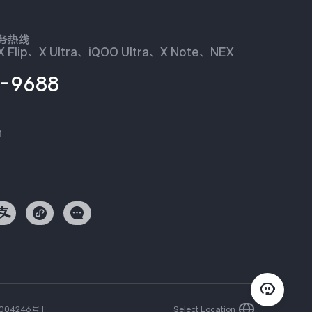
服务热线
 Flip、X Ultra、iQOO Ultra、X Note、NEX
-9688
n
004246号
|
Select Location