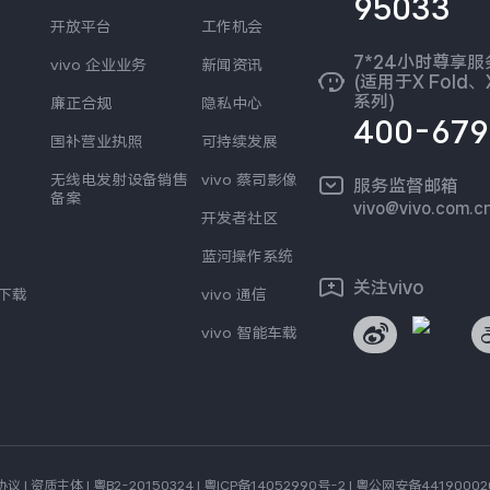
95033
开放平台
工作机会
7*24小时尊享
vivo 企业业务
新闻资讯
(适用于X Fold、X
系列)
廉正合规
隐私中心
400-679
国补营业执照
可持续发展
无线电发射设备销售
vivo 蔡司影像
服务监督邮箱
备案
vivo@vivo.com.c
开发者社区
蓝河操作系统
关注vivo
s下载
vivo 通信
vivo 智能车载
协议
|
资质主体
|
粤B2-20150324
|
粤ICP备14052990号-2
|
粤公网安备44190002