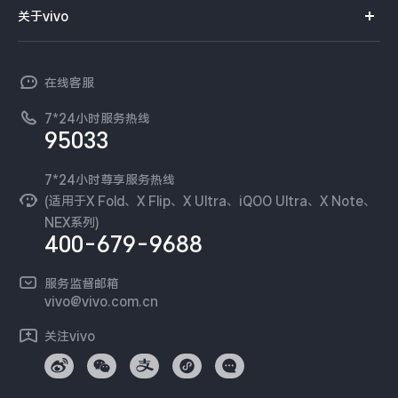
智能硬件
供应商协同平台
订单查询
关于vivo
查找手机
X300 Pro
X300
T系列
开放平台
官网APP下载
vivo 简介
常见问题
NEX系列
vivo 企业业务
S30 Pro mini
S30
在线客服
工作机会
服务政策
廉正合规
7*24小时服务热线
新闻资讯
Y500 Pro
Y500
95033
环保回收
国补营业执照
隐私中心
iQOO 15 Ultra
iQOO Z11 Turbo
安全公告
7*24小时尊享服务热线
无线电发射设备销售备案
可持续发展
(适用于X Fold、X Flip、X Ultra、iQOO Ultra、X Note、
服务隐私政策
NEX系列)
iQOO Pad6 Pro
iQOO TWS 5e
vivo 蔡司影像
400-679-9688
Log还原LUTs下载
X Fold5
X200 Ultra
开发者社区
服务监督邮箱
vivo 办公套件
vivo@vivo.com.cn
S20 Pro
S20
全部X机型
对比X机型
蓝河操作系统
关注vivo
vivo 通信
Y50 5G
Y50m 5G
全部S机型
对比S机型
vivo 智能车载