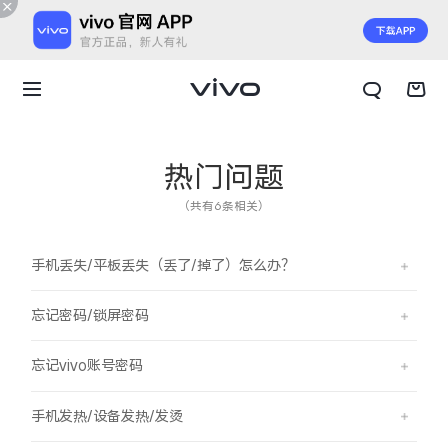
热门问题
（共有6条相关）
手机丢失/平板丢失（丢了/掉了）怎么办？
忘记密码/锁屏密码
忘记vivo账号密码
X300 E
X Fold6
手机发热/设备发热/发烫