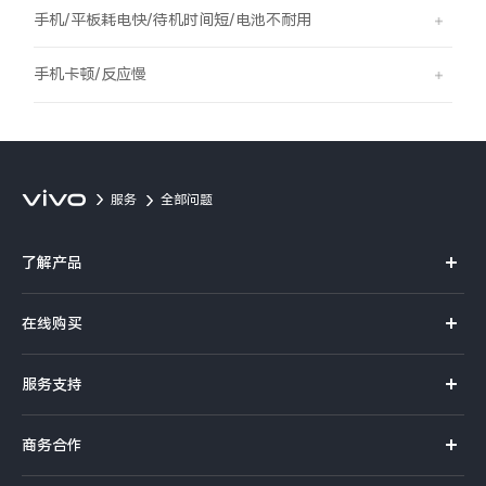
S60
S60 元气版
手机/平板耗电快/待机时间短/电池不耐用
Y600 Turbo
Y600 Pro
手机卡顿/反应慢
iQOO Z11i
iQOO 15T
vivo TWS 5 Pro
vivo Pad6 Pro
服务
全部问题
X300 Ultra
X300s
了解产品
S50 Pro mini
S50
X系列
在线购买
S系列
Y6
Y60
官方商城
服务支持
Y系列
选购手机
iQOO Z11
iQOO Z11x
真伪查询
iQOO手机
商务合作
选购配件
服务网点
vivo 头戴降噪耳机
vivo TWS 5e