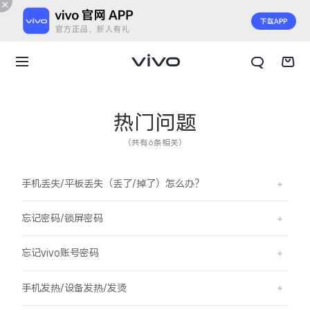
热门问题
（共有6条相关）
手机丢失/平板丢失（丢了/掉了）怎么办？
忘记密码/锁屏密码
忘记vivo账号密码
X300 E
X Fold6
手机发热/设备发热/发烫