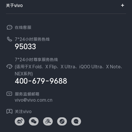
智能硬件
供应商协同平台
订单查询
关于vivo
查找手机
X300 Pro
X300
T系列
开放平台
官网APP下载
vivo 简介
常见问题
NEX系列
vivo 企业业务
S30 Pro mini
S30
在线客服
工作机会
服务政策
廉正合规
7*24小时服务热线
新闻资讯
Y500 Pro
Y500
95033
环保回收
国补营业执照
隐私中心
iQOO 15 Ultra
iQOO Z11 Turbo
安全公告
7*24小时尊享服务热线
无线电发射设备销售备案
可持续发展
(适用于X Fold、X Flip、X Ultra、iQOO Ultra、X Note、
服务隐私政策
NEX系列)
iQOO Pad6 Pro
iQOO TWS 5e
vivo 蔡司影像
400-679-9688
Log还原LUTs下载
X Fold5
X200 Ultra
开发者社区
服务监督邮箱
vivo 办公套件
vivo@vivo.com.cn
S20 Pro
S20
全部X机型
对比X机型
蓝河操作系统
关注vivo
vivo 通信
Y50 5G
Y50m 5G
全部S机型
对比S机型
vivo 智能车载