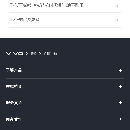
S60
S60 元气版
手机/平板耗电快/待机时间短/电池不耐用
Y600 Turbo
Y600 Pro
手机卡顿/反应慢
iQOO Z11i
iQOO 15T
vivo TWS 5 Pro
vivo Pad6 Pro
服务
全部问题
X300 Ultra
X300s
了解产品
S50 Pro mini
S50
X系列
在线购买
S系列
Y6
Y60
官方商城
服务支持
Y系列
选购手机
iQOO Z11
iQOO Z11x
真伪查询
iQOO手机
商务合作
选购配件
服务网点
vivo 头戴降噪耳机
vivo TWS 5e