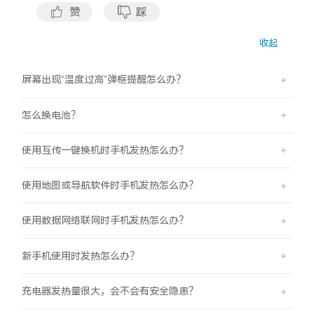
S60
S60 元气版
赞
踩
收起
Y600 Turbo
Y600 Pro
屏幕出现“温度过高”弹框提醒怎么办？
iQOO Z11i
iQOO 15T
怎么换电池？
vivo TWS 5 Pro
vivo Pad6 Pro
使用互传一键换机时手机发热怎么办？
X300 Ultra
X300s
使用地图或导航软件时手机发热怎么办？
S50 Pro mini
S50
使用数据网络联网时手机发热怎么办？
Y6
Y60
新手机使用时发热怎么办？
iQOO Z11
iQOO Z11x
充电器发热量很大，会不会有安全隐患？
vivo 头戴降噪耳机
vivo TWS 5e