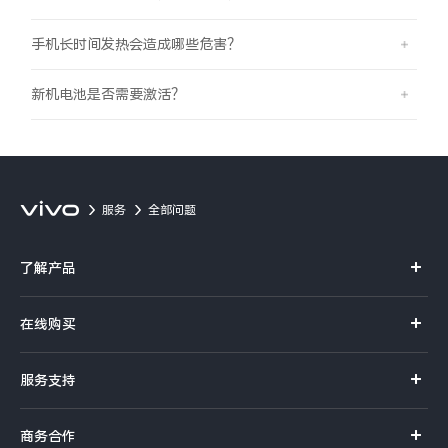
手机长时间发热会造成哪些危害？
新机电池是否需要激活？
服务
全部问题
了解产品
X系列
在线购买
S系列
官方商城
服务支持
Y系列
选购手机
真伪查询
iQOO手机
商务合作
选购配件