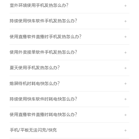
室外环境使用手机发热怎么办？
X300 Pro
X300
持续使用快车软件手机发热怎么办？
S30 Pro mini
S30
使用直播软件直播时手机发热怎么办？
Y500 Pro
Y500
使用外卖接单软件手机发热怎么办？
iQOO 15 Ultra
iQOO Z11 Turbo
夏天使用手机发热怎么办？
iQOO Pad6 Pro
iQOO TWS 5e
熄屏待机时耗电快怎么办？
X Fold5
X200 Ultra
持续使用快车软件时耗电快怎么办？
S20 Pro
S20
全部X机型
对比X机型
使用直播软件直播时耗电快怎么办？
Y50 5G
Y50m 5G
全部S机型
对比S机型
手机/平板无法闪充/快充