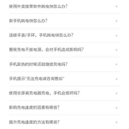
iQOO Neo11
iQOO 15
全部Y机型
对比Y机型
使用外卖接单软件耗电快怎么办？
vivo WATCH GT 2
vivo Vision
全部iQOO机型
对比iQOO机型
新手机耗电快怎么办？
连接手表/手环，手机耗电快怎么办？
全部智能硬件
整夜充电不拔电源，会对手机造成影响吗？
手机发热的时候还能继续充电吗？
手机提示"无法充电请咨询售后"
使用非原装充电器充电，手机会损坏吗？
影响充电速度的因素有哪些？
提升充电速度的方法有哪些？