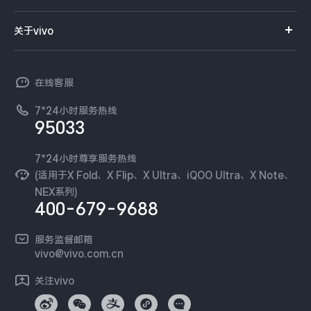
服务网点
智能硬件
供应商协同平台
订单查询
关于vivo
查找手机
T系列
开放平台
官网APP下载
vivo 简介
常见问题
NEX系列
vivo 企业业务
在线客服
工作机会
服务政策
廉正合规
7*24小时服务热线
新闻资讯
95033
环保回收
国补营业执照
隐私中心
安全公告
7*24小时尊享服务热线
无线电发射设备销售备案
可持续发展
(适用于X Fold、X Flip、X Ultra、iQOO Ultra、X Note、
服务隐私政策
NEX系列)
vivo 蔡司影像
400-679-9688
Log还原LUTs下载
开发者社区
服务监督邮箱
vivo 办公套件
vivo@vivo.com.cn
蓝河操作系统
关注vivo
vivo 通信