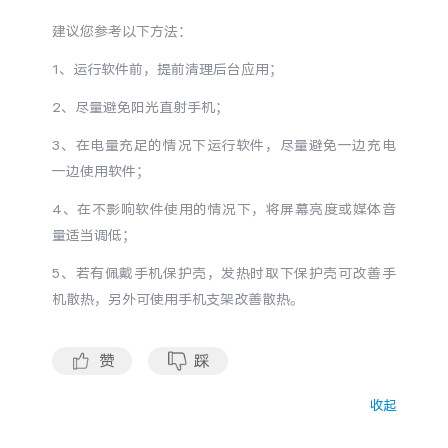
S60
S60 元气版
建议您参考以下方法：
Y600 Turbo
Y600 Pro
1、运行软件前，提前清理后台应用；
2、尽量避免阳光直射手机；
iQOO Neo11 至尊版 预约
iQOO Z11S 预约
3、在电量充足的情况下运行软件，尽量避免一边充电
一边使用软件；
vivo TWS 5 Pro
vivo Pad6 Pro
4、在不影响软件使用的情况下，将屏幕亮度或媒体音
X300 Ultra
X300s
量适当调低；
5、若有佩戴手机保护壳，发热时取下保护壳可改善手
S50 Pro mini
S50
机散热，另外可使用手机支架改善散热。
Y6
Y60
赞
踩
iQOO Z11i
iQOO 15T
收起
vivo 头戴降噪耳机
vivo TWS 5e