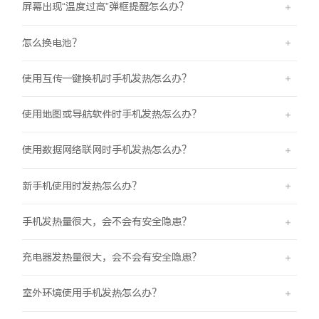
屏幕出现“温度过高”弹框提醒怎么办？
X300 Pro
X300
怎么换电池？
S30 Pro mini
S30
使用互传一键换机时手机发热怎么办？
Y500 Pro
Y500
使用地图或导航软件时手机发热怎么办？
iQOO Z11
iQOO 15 Ultra
使用数据网络联网时手机发热怎么办？
iQOO Pad6 Pro
iQOO TWS 5e
新手机使用时发热怎么办？
X Fold5
X200 Ultra
手机发热量很大，会不会有安全隐患？
S20 Pro
S20
全部X机型
对比X机型
充电器发热量很大，会不会有安全隐患？
Y50 5G
Y50m 5G
全部S机型
对比S机型
室外环境使用手机发热怎么办？