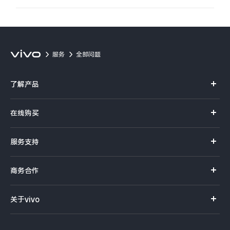
服务
全部问题
了解产品
X系列
在线购买
S系列
官方商城
服务支持
Y系列
选购手机
真伪查询
iQOO手机
商务合作
选购配件
服务网点
智能硬件
供应商协同平台
订单查询
关于vivo
查找手机
T系列
开放平台
官网APP下载
vivo 简介
常见问题