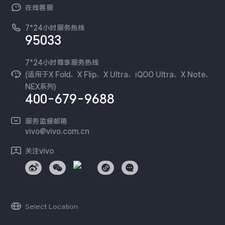
NEX系列
vivo 企业业务
在线客服
工作机会
服务政策
廉正合规
7*24小时服务热线
新闻资讯
95033
环保回收
国补营业执照
隐私中心
安全公告
7*24小时尊享服务热线
无线电发射设备销售备案
可持续发展
(适用于X Fold、X Flip、X Ultra、iQOO Ultra、X Note、
服务隐私政策
NEX系列)
vivo 蔡司影像
400-679-9688
Log还原LUTs下载
开发者社区
服务监督邮箱
vivo 办公套件
vivo@vivo.com.cn
蓝河操作系统
关注vivo
vivo 通信
vivo 智能车载
Select Location