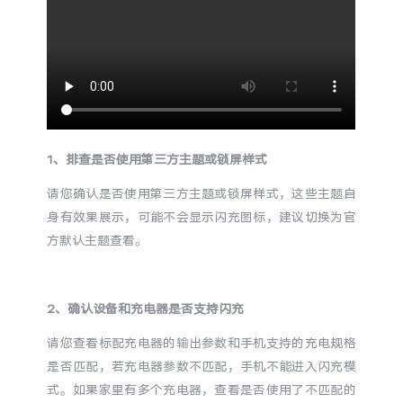
S60
S60 元气版
Y600 Turbo
Y600 Pro
iQOO Z11i
iQOO 15T
vivo TWS 5 Pro
vivo Pad6 Pro
1、排查是否使用第三方主题或锁屏样式
请您确认是否使用第三方主题或锁屏样式，这些主题自
X300 Ultra
X300s
身有效果展示，可能不会显示闪充图标，建议切换为官
方默认主题查看。
S50 Pro mini
S50
Y6
Y60
2、确认设备和充电器是否支持闪充
请您查看标配充电器的输出参数和手机支持的充电规格
iQOO Z11
iQOO Z11x
是否匹配，若充电器参数不匹配，手机不能进入闪充模
式。如果家里有多个充电器，查看是否使用了不匹配的
vivo 头戴降噪耳机
vivo TWS 5e