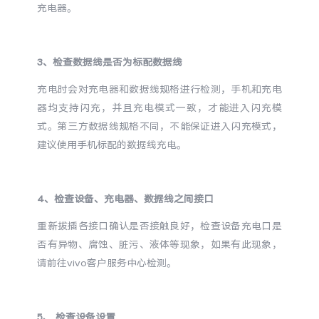
充电器。
X300 Pro
X300
3、检查数据线是否为标配数据线
S30 Pro mini
S30
充电时会对充电器和数据线规格进行检测，手机和充电
Y500 Pro
Y500
器均支持闪充，并且充电模式一致，才能进入闪充模
式。第三方数据线规格不同，不能保证进入闪充模式，
iQOO 15 Ultra
iQOO Z11 Turbo
建议使用手机标配的数据线充电。
iQOO Pad6 Pro
iQOO TWS 5e
4、检查设备、充电器、数据线之间接口
X Fold5
X200 Ultra
重新拔插各接口确认是否接触良好，检查设备充电口是
否有异物、腐蚀、脏污、液体等现象，如果有此现象，
S20 Pro
S20
全部X机型
对比X机型
请前往vivo客户服务中心检测。
Y50 5G
Y50m 5G
全部S机型
对比S机型
5、 检查设备设置