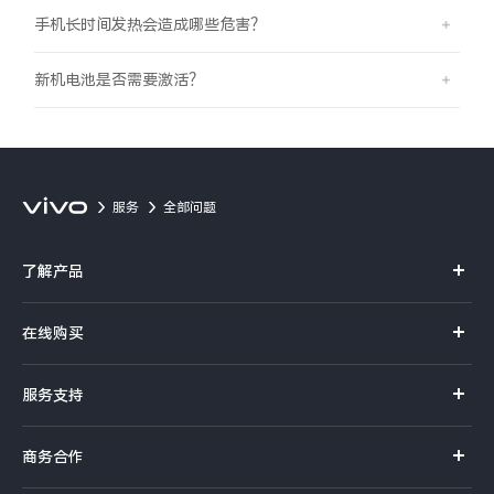
手机长时间发热会造成哪些危害？
新机电池是否需要激活？
服务
全部问题
了解产品
X系列
在线购买
S系列
官方商城
服务支持
Y系列
选购手机
真伪查询
iQOO手机
商务合作
选购配件
服务网点