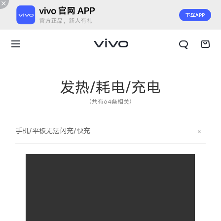
发热/耗电/充电
（共有64条相关）
手机/平板无法闪充/快充
X300 E
X Fold6