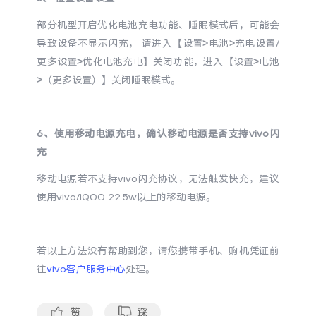
iQOO Neo11
iQOO 15
全部Y机型
对比Y机型
部分机型开启优化电池充电功能、睡眠模式后，可能会
导致设备不显示闪充， 请进入【设置>电池>充电设置/
vivo WATCH GT 2
vivo Vision
全部iQOO机型
对比iQOO机型
更多设置>优化电池充电】关闭功能，进入【设置>电池
>（更多设置）】关闭睡眠模式。
全部智能硬件
6、使用移动电源充电，确认移动电源是否支持vivo闪
充
移动电源若不支持vivo闪充协议，无法触发快充，建议
使用vivo/iQOO 22.5w以上的移动电源。
若以上方法没有帮助到您，请您携带手机、购机凭证前
往
vivo客户服务中心
处理。
赞
踩