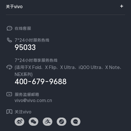
智能硬件
供应商协同平台
订单查询
关于vivo
查找手机
T系列
开放平台
官网APP下载
vivo 简介
常见问题
NEX系列
vivo 企业业务
在线客服
工作机会
服务政策
廉正合规
7*24小时服务热线
新闻资讯
95033
环保回收
国补营业执照
隐私中心
安全公告
7*24小时尊享服务热线
无线电发射设备销售备案
可持续发展
(适用于X Fold、X Flip、X Ultra、iQOO Ultra、X Note、
服务隐私政策
NEX系列)
vivo 蔡司影像
400-679-9688
Log还原LUTs下载
开发者社区
服务监督邮箱
vivo 办公套件
vivo@vivo.com.cn
蓝河操作系统
关注vivo
vivo 通信
vivo 智能车载