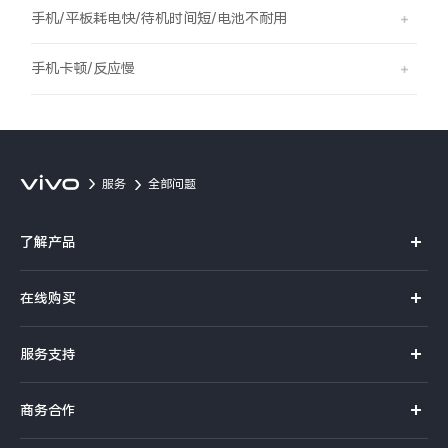
S60
S60 元气版
手机/平板耗电快/待机时间短/电池不耐用
Y600 Turbo
Y600 Pro
手机卡顿/反应慢
iQOO Z11i
iQOO 15T
vivo TWS 5 Pro
vivo Pad6 Pro
服务
全部问题
X300 Ultra
X300s
了解产品
S50 Pro mini
S50
X系列
在线购买
S系列
Y6
Y60
官方商城
服务支持
Y系列
选购手机
iQOO Z11
iQOO Z11x
真伪查询
iQOO手机
商务合作
选购配件
服务网点
vivo 头戴降噪耳机
vivo TWS 5e