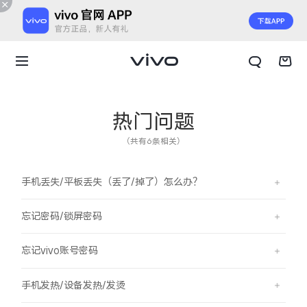
热门问题
（共有6条相关）
手机丢失/平板丢失（丢了/掉了）怎么办？
忘记密码/锁屏密码
忘记vivo账号密码
X300 E
X Fold6
手机发热/设备发热/发烫