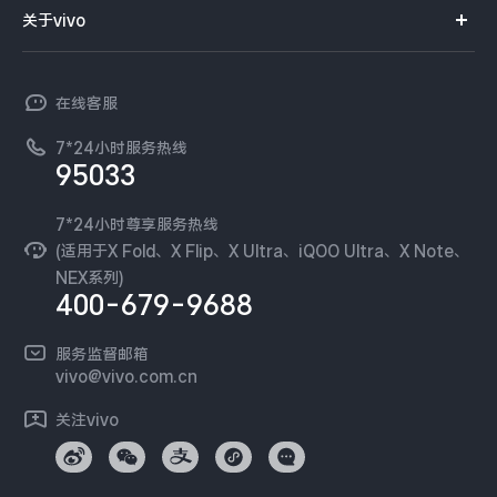
智能硬件
供应商协同平台
订单查询
关于vivo
查找手机
X300 Pro
X300
T系列
开放平台
官网APP下载
vivo 简介
常见问题
NEX系列
vivo 企业业务
S30 Pro mini
S30
在线客服
工作机会
服务政策
廉正合规
7*24小时服务热线
新闻资讯
Y500 Pro
Y500
95033
环保回收
国补营业执照
隐私中心
iQOO 15 Ultra
iQOO Z11 Turbo
安全公告
7*24小时尊享服务热线
无线电发射设备销售备案
可持续发展
(适用于X Fold、X Flip、X Ultra、iQOO Ultra、X Note、
服务隐私政策
NEX系列)
iQOO Pad6 Pro
iQOO TWS 5e
vivo 蔡司影像
400-679-9688
Log还原LUTs下载
X Fold5
X200 Ultra
开发者社区
服务监督邮箱
vivo 办公套件
vivo@vivo.com.cn
S20 Pro
S20
全部X机型
对比X机型
蓝河操作系统
关注vivo
vivo 通信
Y50 5G
Y50m 5G
全部S机型
对比S机型
vivo 智能车载