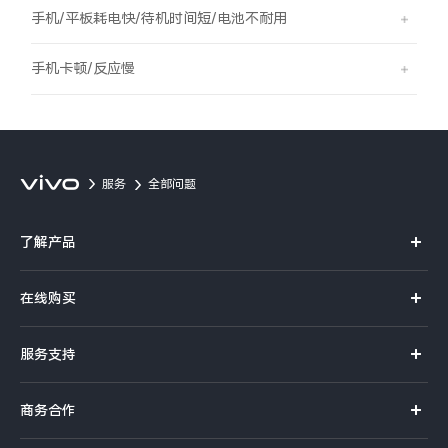
S60
S60 元气版
手机/平板耗电快/待机时间短/电池不耐用
Y600 Turbo
Y600 Pro
手机卡顿/反应慢
iQOO Z11i
iQOO 15T
vivo TWS 5 Pro
vivo Pad6 Pro
服务
全部问题
X300 Ultra
X300s
了解产品
S50 Pro mini
S50
X系列
在线购买
S系列
Y6
Y60
官方商城
服务支持
Y系列
选购手机
iQOO Z11
iQOO Z11x
真伪查询
iQOO手机
商务合作
选购配件
服务网点
vivo 头戴降噪耳机
vivo TWS 5e