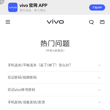
热门问题
（共有6条相关）
手机丢失/平板丢失（丢了/掉了）怎么办？
忘记密码/锁屏密码
忘记vivo账号密码
X300 E
X Fold6
手机发热/设备发热/发烫