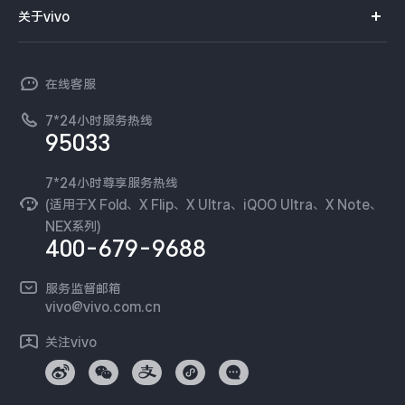
智能硬件
供应商协同平台
订单查询
关于vivo
查找手机
X300 Pro
X300
T系列
开放平台
官网APP下载
vivo 简介
常见问题
NEX系列
vivo 企业业务
S30 Pro mini
S30
在线客服
工作机会
服务政策
廉正合规
7*24小时服务热线
新闻资讯
Y500 Pro
Y500
95033
环保回收
国补营业执照
隐私中心
iQOO 15 Ultra
iQOO Z11 Turbo
安全公告
7*24小时尊享服务热线
无线电发射设备销售备案
可持续发展
(适用于X Fold、X Flip、X Ultra、iQOO Ultra、X Note、
服务隐私政策
NEX系列)
iQOO Pad6 Pro
iQOO TWS 5e
vivo 蔡司影像
400-679-9688
Log还原LUTs下载
X Fold5
X200 Ultra
开发者社区
服务监督邮箱
vivo 办公套件
vivo@vivo.com.cn
S20 Pro
S20
全部X机型
对比X机型
蓝河操作系统
关注vivo
vivo 通信
Y50 5G
Y50m 5G
全部S机型
对比S机型
vivo 智能车载