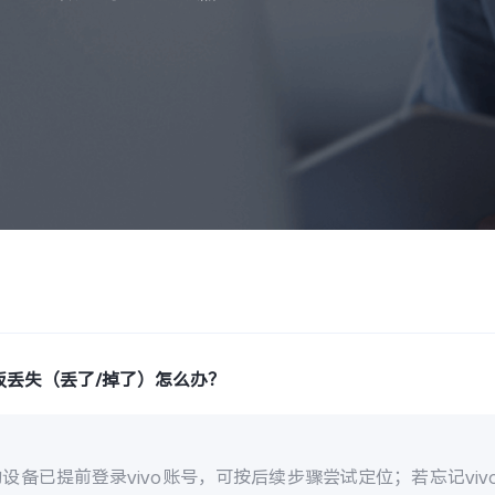
板丢失（丢了/掉了）怎么办？
设备已提前登录vivo账号，可按后续步骤尝试定位；若忘记vi