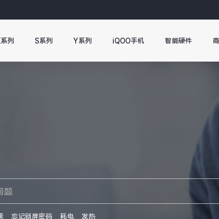
X系列
S系列
Y系列
iQOO手机
智能硬件
策
忘记锁屏密码
耗电
发热