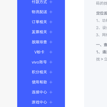
付款方式
码的
物流配送
定位
1、功
订单相关
2、
发票相关
3、
故障排查
一、
V粉卡
1、通
找 >
vivo账号
积分相关
使用帮助
连接中心
游戏中心