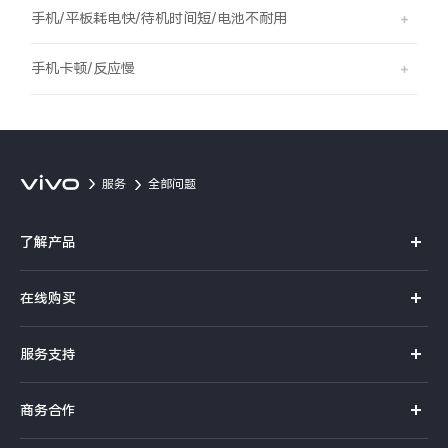
S60
S60 元气版
手机/平板耗电快/待机时间短/电池不耐用
Y600 Turbo
Y600 Pro
手机卡顿/反应慢
iQOO Z11i
iQOO 15T
vivo TWS 5 Pro
vivo Pad6 Pro
服务
全部问题
X300 Ultra
X300s
了解产品
S50 Pro mini
S50
X系列
在线购买
S系列
Y6
Y60
官方商城
服务支持
Y系列
选购手机
iQOO Z11
iQOO Z11x
真伪查询
iQOO手机
商务合作
选购配件
服务网点
vivo 头戴降噪耳机
vivo TWS 5e