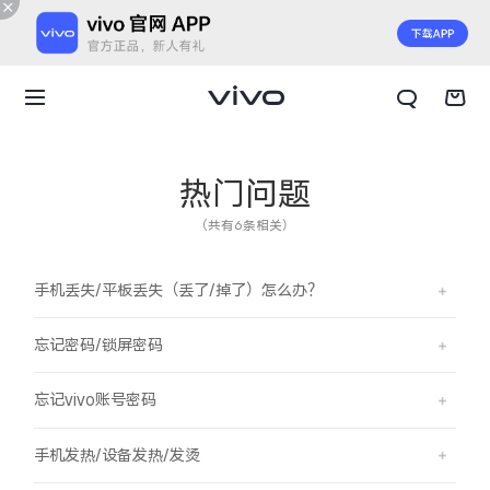
热门问题
（共有6条相关）
手机丢失/平板丢失（丢了/掉了）怎么办？
忘记密码/锁屏密码
忘记vivo账号密码
X300 E
X Fold6
手机发热/设备发热/发烫