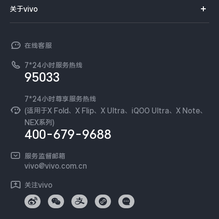
智能硬件
供应商协同平台
订单查询
关于vivo
查找手机
X300 Pro
X300
T系列
开放平台
官网APP下载
vivo 简介
常见问题
NEX系列
vivo 企业业务
S30 Pro mini
S30
在线客服
工作机会
服务政策
廉正合规
7*24小时服务热线
新闻资讯
Y500 Pro
Y500
95033
环保回收
国补营业执照
隐私中心
iQOO 15 Ultra
iQOO Z11 Turbo
安全公告
7*24小时尊享服务热线
无线电发射设备销售备案
可持续发展
(适用于X Fold、X Flip、X Ultra、iQOO Ultra、X Note、
服务隐私政策
NEX系列)
iQOO Pad6 Pro
iQOO TWS 5e
vivo 蔡司影像
400-679-9688
Log还原LUTs下载
X Fold5
X200 Ultra
开发者社区
服务监督邮箱
vivo 办公套件
vivo@vivo.com.cn
S20 Pro
S20
全部X机型
对比X机型
蓝河操作系统
关注vivo
vivo 通信
Y50 5G
Y50m 5G
全部S机型
对比S机型
vivo 智能车载