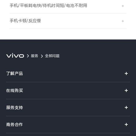
S60
S60 元气版
手机/平板耗电快/待机时间短/电池不耐用
Y600 Turbo
Y600 Pro
手机卡顿/反应慢
iQOO Z11i
iQOO 15T
vivo TWS 5 Pro
vivo Pad6 Pro
服务
全部问题
X300 Ultra
X300s
了解产品
S50 Pro mini
S50
X系列
在线购买
S系列
Y6
Y60
官方商城
服务支持
Y系列
选购手机
iQOO Z11
iQOO Z11x
真伪查询
iQOO手机
商务合作
选购配件
服务网点
vivo 头戴降噪耳机
vivo TWS 5e