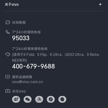
智能硬件
供应商协同平台
订单查询
关于vivo
查找手机
X300 Pro
X300
T系列
开放平台
官网APP下载
vivo 简介
常见问题
NEX系列
vivo 企业业务
S30 Pro mini
S30
在线客服
工作机会
服务政策
廉正合规
7*24小时服务热线
新闻资讯
Y500 Pro
Y500
95033
环保回收
国补营业执照
隐私中心
iQOO 15 Ultra
iQOO Z11 Turbo
安全公告
7*24小时尊享服务热线
无线电发射设备销售备案
可持续发展
(适用于X Fold、X Flip、X Ultra、iQOO Ultra、X Note、
服务隐私政策
NEX系列)
iQOO Pad6 Pro
iQOO TWS 5e
vivo 蔡司影像
400-679-9688
Log还原LUTs下载
X Fold5
X200 Ultra
开发者社区
服务监督邮箱
vivo 办公套件
vivo@vivo.com.cn
S20 Pro
S20
全部X机型
对比X机型
蓝河操作系统
关注vivo
vivo 通信
Y50 5G
Y50m 5G
全部S机型
对比S机型
vivo 智能车载