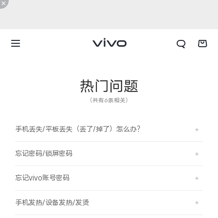
热门问题
（共有6条相关）
手机丢失/平板丢失（丢了/掉了）怎么办？
忘记密码/锁屏密码
忘记vivo账号密码
X300 E
X Fold6
手机发热/设备发热/发烫