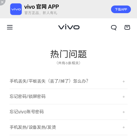
热门问题
（共有6条相关）
手机丢失/平板丢失（丢了/掉了）怎么办？
忘记密码/锁屏密码
忘记vivo账号密码
X300 E
X Fold6
手机发热/设备发热/发烫