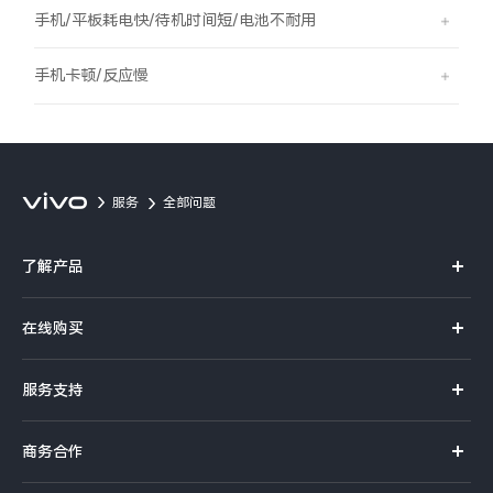
S60
S60 元气版
手机/平板耗电快/待机时间短/电池不耐用
Y600 Turbo
Y600 Pro
手机卡顿/反应慢
iQOO Z11i
iQOO 15T
vivo TWS 5 Pro
vivo Pad6 Pro
服务
全部问题
X300 Ultra
X300s
了解产品
S50 Pro mini
S50
X系列
在线购买
S系列
Y6
Y60
官方商城
服务支持
Y系列
选购手机
iQOO Z11
iQOO Z11x
真伪查询
iQOO手机
商务合作
选购配件
服务网点
vivo 头戴降噪耳机
vivo TWS 5e