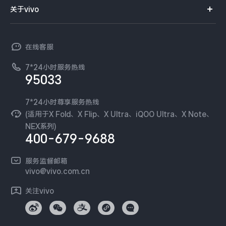
智能硬件
供应商协同平台
订单查询
关于vivo
查找手机
X300 Pro
X300
T系列
开放平台
官网APP下载
vivo 简介
常见问题
NEX系列
vivo 企业业务
S30 Pro mini
S30
在线客服
工作机会
服务政策
廉正合规
7*24小时服务热线
新闻资讯
Y500 Pro
Y500
95033
环保回收
国补营业执照
隐私中心
iQOO 15 Ultra
iQOO Z11 Turbo
安全公告
7*24小时尊享服务热线
无线电发射设备销售备案
可持续发展
(适用于X Fold、X Flip、X Ultra、iQOO Ultra、X Note、
服务隐私政策
NEX系列)
iQOO Pad6 Pro
iQOO TWS 5e
vivo 蔡司影像
400-679-9688
Log还原LUTs下载
X Fold5
X200 Ultra
开发者社区
服务监督邮箱
vivo 办公套件
vivo@vivo.com.cn
S20 Pro
S20
全部X机型
对比X机型
蓝河操作系统
关注vivo
vivo 通信
Y50 5G
Y50m 5G
全部S机型
对比S机型
vivo 智能车载