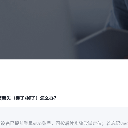
板丢失（丢了/掉了）怎么办？
设备已提前登录vivo账号，可按后续步骤尝试定位；若忘记vi