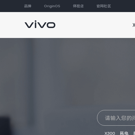
品牌
OriginOS
体验店
官网社区
大家都在搜
X300
耗电