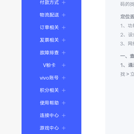
付款方式
码的
物流配送
定位
1、功
订单相关
2、
发票相关
3、
故障排查
一、
V粉卡
1、通
找 >
vivo账号
积分相关
使用帮助
连接中心
游戏中心