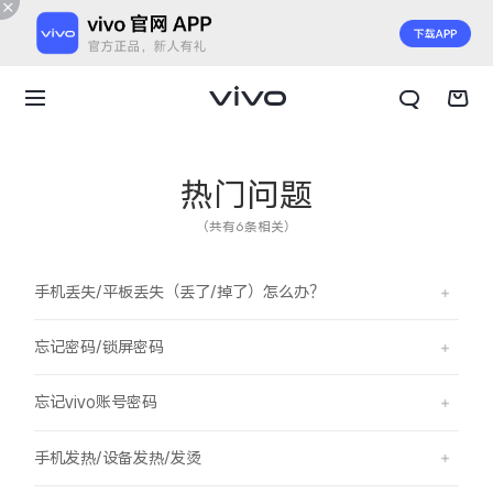
热门问题
（共有6条相关）
手机丢失/平板丢失（丢了/掉了）怎么办？
忘记密码/锁屏密码
忘记vivo账号密码
X300 E
X Fold6
手机发热/设备发热/发烫