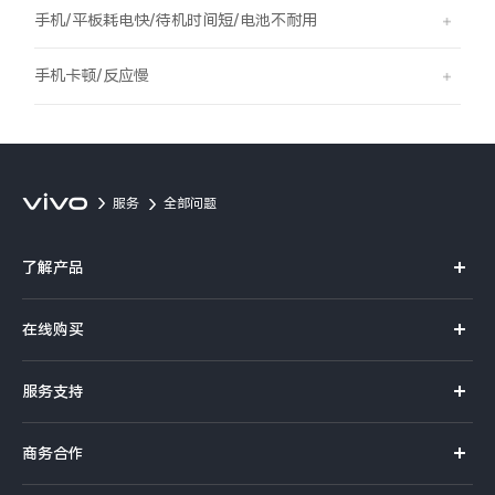
S60
S60 元气版
手机/平板耗电快/待机时间短/电池不耐用
Y600 Turbo
Y600 Pro
手机卡顿/反应慢
iQOO Z11i
iQOO 15T
vivo TWS 5 Pro
vivo Pad6 Pro
服务
全部问题
X300 Ultra
X300s
了解产品
S50 Pro mini
S50
X系列
在线购买
S系列
Y6
Y60
官方商城
服务支持
Y系列
选购手机
iQOO Z11
iQOO Z11x
真伪查询
iQOO手机
商务合作
选购配件
服务网点
vivo 头戴降噪耳机
vivo TWS 5e