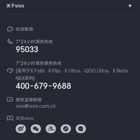
智能硬件
供应商协同平台
订单查询
关于vivo
查找手机
X300 Pro
X300
T系列
开放平台
官网APP下载
vivo 简介
常见问题
NEX系列
vivo 企业业务
S30 Pro mini
S30
在线客服
工作机会
服务政策
廉正合规
7*24小时服务热线
新闻资讯
Y500 Pro
Y500
95033
环保回收
国补营业执照
隐私中心
iQOO 15 Ultra
iQOO Z11 Turbo
安全公告
7*24小时尊享服务热线
无线电发射设备销售备案
可持续发展
(适用于X Fold、X Flip、X Ultra、iQOO Ultra、X Note、
服务隐私政策
NEX系列)
iQOO Pad6 Pro
iQOO TWS 5e
vivo 蔡司影像
400-679-9688
Log还原LUTs下载
X Fold5
X200 Ultra
开发者社区
服务监督邮箱
vivo 办公套件
vivo@vivo.com.cn
S20 Pro
S20
全部X机型
对比X机型
蓝河操作系统
关注vivo
vivo 通信
Y50 5G
Y50m 5G
全部S机型
对比S机型
vivo 智能车载