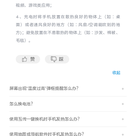
S60
S60 元气版
视频、游戏类应用；
4、充电时将手机放置在散热良好的物体上（如∶桌
Y600 Turbo
Y600 Pro
面）或者通风良好的地方（如∶风扇/空调能吹到的地
方)；避免放置在不易散热的物体上（如∶沙发、棉被、
iQOO Z11i
iQOO 15T
毛毯）。
vivo TWS 5 Pro
vivo Pad6 Pro
赞
踩
X300 Ultra
X300s
收起
S50 Pro mini
S50
屏幕出现“温度过高”弹框提醒怎么办？
Y6
Y60
怎么换电池？
iQOO Z11
iQOO Z11x
使用互传一键换机时手机发热怎么办？
vivo 头戴降噪耳机
vivo TWS 5e
使用地图或导航软件时手机发热怎么办？