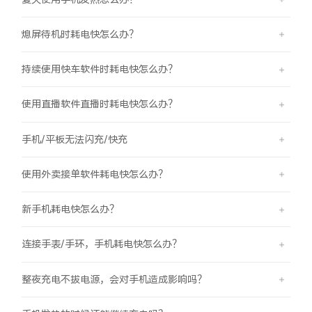
iQOO Neo11
iQOO 15
全部Y机型
对比Y机型
熄屏待机时耗电快怎么办？
vivo WATCH GT 2
vivo Vision
全部iQOO机型
对比iQOO机型
持续使用快车软件时耗电快怎么办？
全部智能硬件
使用直播软件直播时耗电快怎么办？
手机/平板无法闪充/快充
使用外卖接单软件耗电快怎么办？
新手机耗电快怎么办？
连接手表/手环，手机耗电快怎么办？
整夜充电不拔电源，会对手机造成影响吗？