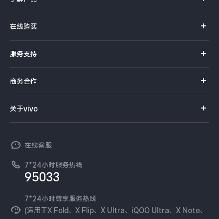
X系列
在线购买
S系列
官方商城
服务支持
Y系列
选购手机
真伪查询
iQOO手机
商务合作
选购配件
服务网点
智能硬件
供应商协同平台
订单查询
关于vivo
查找手机
T系列
开放平台
官网APP下载
vivo 简介
常见问题
NEX系列
vivo 企业业务
在线客服
工作机会
服务政策
廉正合规
7*24小时服务热线
新闻资讯
95033
环保回收
国补营业执照
隐私中心
安全公告
7*24小时尊享服务热线
无线电发射设备销售备案
可持续发展
(适用于X Fold、X Flip、X Ultra、iQOO Ultra、X Note、
服务隐私政策