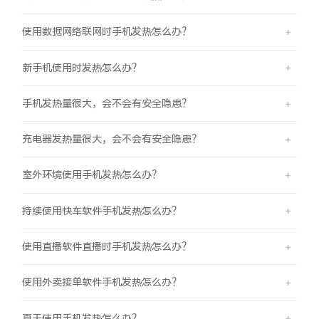
X300 Pro
X300
使用数据网络联网时手机发热怎么办？
S30 Pro mini
S30
新手机使用时发热怎么办？
Y500 Pro
Y500
手机发热量很大，会不会有安全隐患？
充电器发热量很大，会不会有安全隐患？
iQOO 15 Ultra
iQOO Z11 Turbo
室外环境使用手机发热怎么办？
iQOO Pad6 Pro
iQOO TWS 5e
X Fold5
X200 Ultra
持续使用快车软件手机发热怎么办？
使用直播软件直播时手机发热怎么办？
S20 Pro
S20
全部X机型
对比X机型
使用外卖接单软件手机发热怎么办？
Y50 5G
Y50m 5G
全部S机型
对比S机型
夏天使用手机发热怎么办？