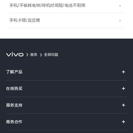
S60
S60 元气版
手机/平板耗电快/待机时间短/电池不耐用
Y600 Turbo
Y600 Pro
手机卡顿/反应慢
iQOO Z11i
iQOO 15T
vivo TWS 5 Pro
vivo Pad6 Pro
服务
全部问题
X300 Ultra
X300s
了解产品
S50 Pro mini
S50
X系列
在线购买
S系列
Y6
Y60
官方商城
服务支持
Y系列
选购手机
iQOO Z11
iQOO Z11x
真伪查询
iQOO手机
商务合作
选购配件
服务网点
vivo 头戴降噪耳机
vivo TWS 5e