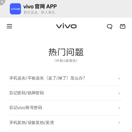
热门问题
（共有6条相关）
手机丢失/平板丢失（丢了/掉了）怎么办？
忘记密码/锁屏密码
忘记vivo账号密码
X300 E
X Fold6
手机发热/设备发热/发烫