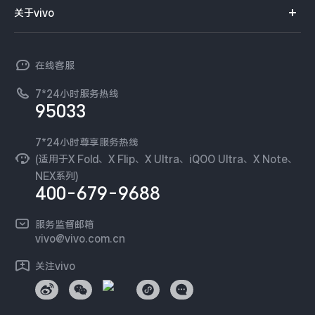
智能硬件
供应商协同平台
订单查询
关于vivo
查找手机
X300 Pro
X300
T系列
开放平台
官网APP下载
vivo 简介
常见问题
NEX系列
vivo 企业业务
S30 Pro mini
S30
在线客服
工作机会
服务政策
廉正合规
7*24小时服务热线
新闻资讯
Y500 Pro
Y500
95033
环保回收
国补营业执照
隐私中心
iQOO 15 Ultra
iQOO Z11 Turbo
安全公告
7*24小时尊享服务热线
无线电发射设备销售备案
可持续发展
(适用于X Fold、X Flip、X Ultra、iQOO Ultra、X Note、
服务隐私政策
NEX系列)
iQOO Pad6 Pro
iQOO TWS 5e
vivo 蔡司影像
400-679-9688
Log还原LUTs下载
X Fold5
X200 Ultra
开发者社区
服务监督邮箱
vivo 办公套件
vivo@vivo.com.cn
S20 Pro
S20
全部X机型
对比X机型
蓝河操作系统
关注vivo
vivo 通信
Y50 5G
Y50m 5G
全部S机型
对比S机型
vivo 智能车载