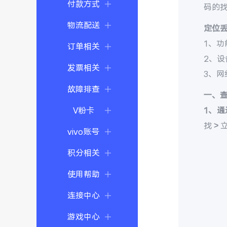
付款方式
码的
物流配送
定位
1、功
订单相关
2、
发票相关
3、
故障排查
一、
V粉卡
1、通
找 >
vivo账号
积分相关
使用帮助
连接中心
游戏中心