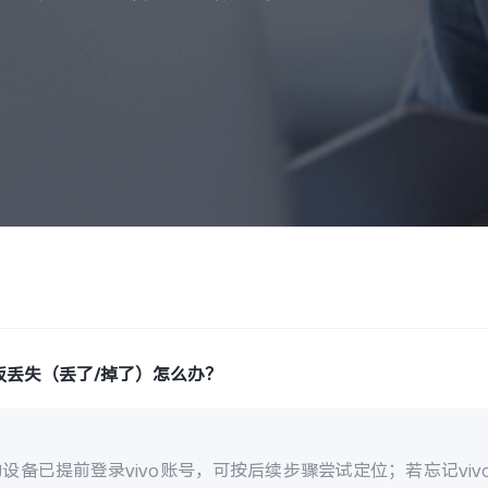
板丢失（丢了/掉了）怎么办？
设备已提前登录vivo账号，可按后续步骤尝试定位；若忘记vi