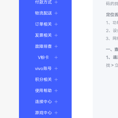
付款方式
码的
物流配送
定位
1、功
订单相关
2、
发票相关
3、
故障排查
一、
V粉卡
1、通
找 >
vivo账号
积分相关
使用帮助
连接中心
游戏中心