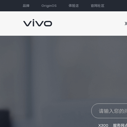
品牌
OriginOS
体验店
官网社区
大家都在搜
X300
服务网