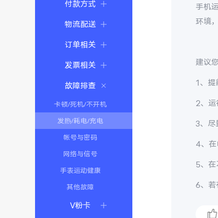
付款方式
手机
环境
物流配送
订单相关
建议
发票相关
1、
故障排查
2、
卡顿/死机/不开机
发热/耗电/充电
3、
帐号与密码
4、
网络与信号
5、
手表运动健康
6、
其他故障
V粉卡