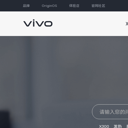
品牌
OriginOS
体验店
官网社区
大家都在搜
X300
发热