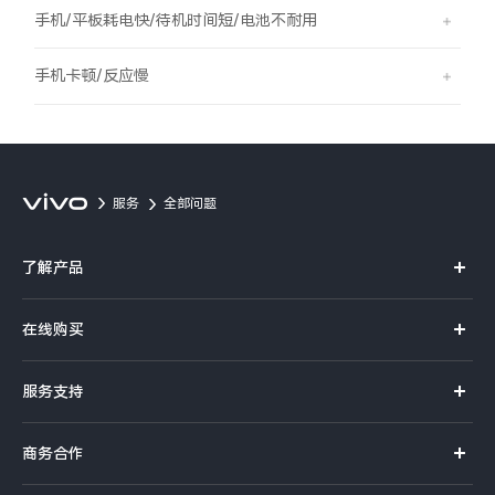
S60
S60 元气版
手机/平板耗电快/待机时间短/电池不耐用
Y600 Turbo
Y600 Pro
手机卡顿/反应慢
iQOO Z11i
iQOO 15T
vivo TWS 5 Pro
vivo Pad6 Pro
服务
全部问题
X300 Ultra
X300s
了解产品
S50 Pro mini
S50
X系列
在线购买
S系列
Y6
Y60
官方商城
服务支持
Y系列
选购手机
iQOO Z11
iQOO Z11x
真伪查询
iQOO手机
商务合作
选购配件
服务网点
vivo 头戴降噪耳机
vivo TWS 5e