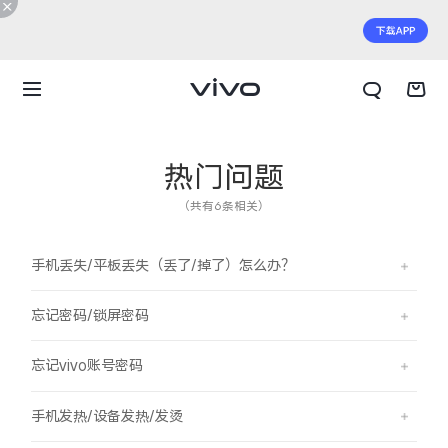
热门问题
（共有6条相关）
手机丢失/平板丢失（丢了/掉了）怎么办？
忘记密码/锁屏密码
忘记vivo账号密码
X300 E
X Fold6
手机发热/设备发热/发烫