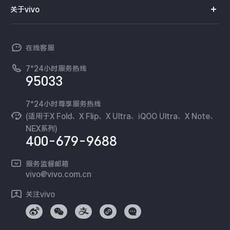
智能硬件
供应商协同平台
订单查询
关于vivo
查找手机
X300 Pro
X300
T系列
开放平台
官网APP下载
vivo 简介
常见问题
NEX系列
vivo 企业业务
S30 Pro mini
S30
在线客服
工作机会
服务政策
廉正合规
7*24小时服务热线
新闻资讯
Y500 Pro
Y500
95033
环保回收
国补营业执照
隐私中心
iQOO 15 Ultra
iQOO Z11 Turbo
安全公告
7*24小时尊享服务热线
无线电发射设备销售备案
可持续发展
(适用于X Fold、X Flip、X Ultra、iQOO Ultra、X Note、
服务隐私政策
NEX系列)
iQOO Pad6 Pro
iQOO TWS 5e
vivo 蔡司影像
400-679-9688
Log还原LUTs下载
X Fold5
X200 Ultra
开发者社区
服务监督邮箱
vivo 办公套件
vivo@vivo.com.cn
S20 Pro
S20
全部X机型
对比X机型
蓝河操作系统
关注vivo
vivo 通信
Y50 5G
Y50m 5G
全部S机型
对比S机型
vivo 智能车载