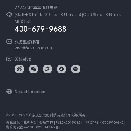
隐私中心
iQOO Neo11
iQOO 15
全部Y机型
对比Y机型
安全公告
7*24小时尊享服务热线
无线电发射设备销售备案
可持续发展
(适用于X Fold、X Flip、X Ultra、iQOO Ultra、X Note、
服务隐私政策
vivo WATCH GT 2
vivo Vision
全部iQOO机型
对比iQOO机型
NEX系列)
vivo 蔡司影像
400-679-9688
Log还原LUTs下载
全部智能硬件
开发者社区
服务监督邮箱
vivo 办公套件
vivo@vivo.com.cn
蓝河操作系统
关注vivo
vivo 通信
vivo 智能车载
Select Location
©2014-2026 广东天宸网络科技有限公司 版权所有
隐私政策
|
用户协议
|
资质主体
|
粤B2-20150324
|
粤ICP备14052990号-2
|
粤公网安备44190002004246号
|