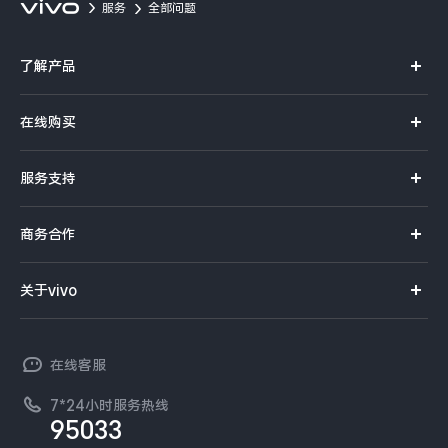
服务
全部问题
X300 Pro
X300
了解产品
S30 Pro mini
S30
X系列
在线购买
Y500 Pro
Y500
S系列
官方商城
服务支持
Y系列
iQOO 15 Ultra
iQOO Z11 Turbo
选购手机
真伪查询
iQOO手机
商务合作
选购配件
iQOO Pad6 Pro
iQOO TWS 5e
服务网点
智能硬件
供应商协同平台
订单查询
关于vivo
X Fold5
X200 Ultra
查找手机
T系列
开放平台
官网APP下载
vivo 简介
常见问题
S20 Pro
S20
全部X机型
对比X机型
NEX系列
vivo 企业业务
在线客服
工作机会
服务政策
廉正合规
Y50 5G
Y50m 5G
7*24小时服务热线
全部S机型
对比S机型
新闻资讯
95033
环保回收
国补营业执照