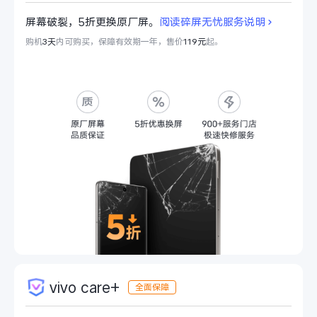
S60
S60 元气版
屏幕破裂，5折更换原厂屏。
阅读碎屏无忧服务说明
购机
3天
内可购买，保障有效期一年，售价
119元
起。
Y600 Turbo
Y600 Pro
iQOO Z11i
iQOO 15T
vivo TWS 5 Pro
vivo Pad6 Pro
X300 Ultra
X300s
S50 Pro mini
S50
Y6
Y60
iQOO Z11
iQOO Z11x
vivo care+
vivo 头戴降噪耳机
vivo TWS 5e