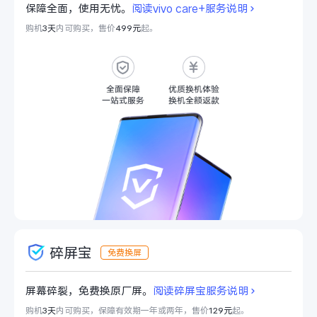
保障全面，使用无忧。
阅读vivo care+服务说明
X300 Pro
X300
购机
3天
内可购买，售价
499元
起。
S30 Pro mini
S30
Y500 Pro
Y500
iQOO 15 Ultra
iQOO Z11 Turbo
iQOO Pad6 Pro
iQOO TWS 5e
X Fold5
X200 Ultra
S20 Pro
S20
全部X机型
对比X机型
碎屏宝
Y50 5G
Y50m 5G
全部S机型
对比S机型
屏幕碎裂，免费换原厂屏。
阅读碎屏宝服务说明
购机
3天
内可购买，保障有效期一年或两年，售价
129元
起。