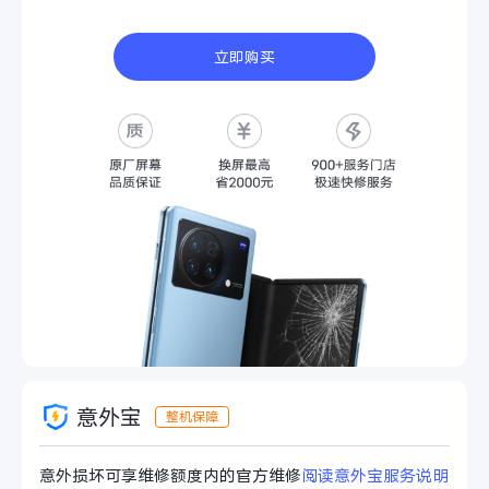
iQOO Neo11
iQOO 15
全部Y机型
对比Y机型
立即购买
vivo WATCH GT 2
vivo Vision
全部iQOO机型
对比iQOO机型
全部智能硬件
意外宝
意外损坏可享维修额度内的官方维修
阅读意外宝服务说明