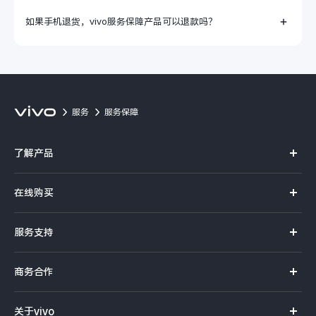
如果手机退货，vivo服务保障产品可以退款吗？
服务
服务保障
了解产品
X系列
在线购买
S系列
官方商城
服务支持
Y系列
选购手机
真伪查询
iQOO手机
商务合作
选购配件
服务网点
智能硬件
供应商协同平台
订单查询
关于vivo