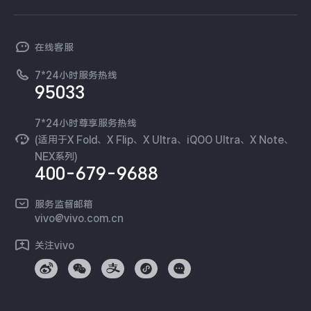
查找手机
T系列
开放平台
官网APP下载
vivo 简介
常见问题
NEX系列
vivo 企业业务
在线客服
工作机会
服务政策
廉正合规
7*24小时服务热线
新闻资讯
95033
环保回收
国补营业执照
隐私中心
安全公告
7*24小时尊享服务热线
无线电发射设备销售备案
可持续发展
(适用于X Fold、X Flip、X Ultra、iQOO Ultra、X Note、
服务隐私政策
NEX系列)
vivo 蔡司影像
400-679-9688
Log还原LUTs下载
开发者社区
服务监督邮箱
vivo 办公套件
vivo@vivo.com.cn
蓝河操作系统
关注vivo
vivo 通信
vivo 智能车载