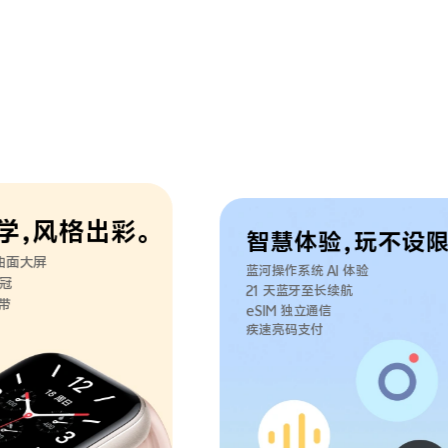
学，风格出彩。
智慧体验，玩不设限
界曲面大屏
蓝河操作系统 AI 体验
冠
21 天蓝牙至长续航
带
eSIM 独立通信
疾速亮码支付