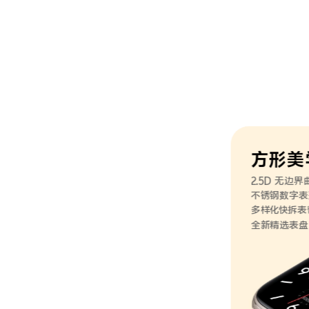
方形美
2.5D 无边
不锈钢数字表
多样化快拆表
全新精选表盘