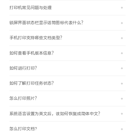
iQOO Z11 Turbo
iQOO Neo11
全部Y机型
对比Y机型
打印机常见问题与处理
vivo WATCH GT 2
vivo Vision
全部iQOO机型
对比iQOO机型
锁屏界面状态栏显示话筒图标代表什么？
全部智能硬件
手机打印支持哪些文档类型？
如何查看手机版本信息？
如何进行打印？
如何了解打印任务状态？
怎么打印照片？
系统语言设置为英文后，该如何恢复成简体中文？
怎么打印文档?