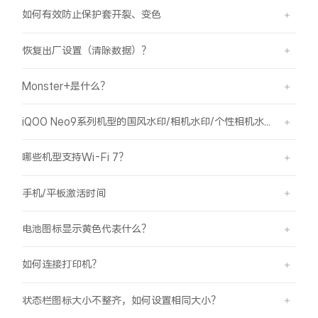
如何有效防止保护套开裂、变色
X300 Pro
X300
恢复出厂设置（清除数据）？
S30 Pro mini
S30
Monster+是什么？
Y500 Pro
Y500
iQOO Neo9系列机型的国风水印/相机水印/个性相机水印 如何使用？
iQOO Z11
iQOO 15 Ultra
哪些机型支持Wi-Fi 7？
iQOO Pad6 Pro
iQOO TWS 5e
手机/平板激活时间
X Fold5
X200 Ultra
电池图标显示黄色代表什么？
S20 Pro
S20
全部X机型
对比X机型
如何连接打印机？
Y50 5G
Y50m 5G
全部S机型
对比S机型
状态栏图标大小不整齐，如何设置相同大小？