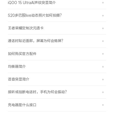
iQOO 15 UltraAI声纹突显简介
S20多巴胺live动态照片如何拍摄？
王者荣耀定制次元透卡
通话时贴近面部，屏幕为何会熄屏？
如何购买官方配件
均衡器简介
语音突显简介
接听或挂断电话时，手机为何会振动？
充电器是什么接口