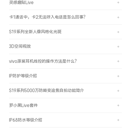
灵感趣贴Live
卡1通话中，卡2无法呼入电话是怎么回事？
S19系列全新人像风格化光斑
3D空间视效
vivo原装耳机线控的操作方法是什么？
IP防护等级介绍
S19系列5000万防畸变追焦自拍功能简介
罗小黑Live套件
IP68防水等级介绍