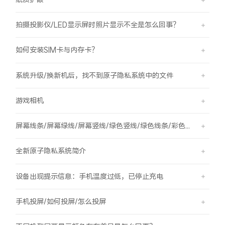
拍摄投影仪/LED显示屏时照片显示不全是怎么回事？
如何安装SIM卡与内存卡？
系统升级/换新机后，找不到原子隐私系统中的文件
游戏相机
屏幕线条/屏幕绿线/屏幕竖线/绿色竖线/绿色线条/彩色竖线
全新原子隐私系统简介
设备出现提示信息：手机温度过低，已停止充电
手机投屏/如何投屏/怎么投屏