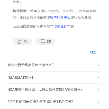
充电。
S60
S60 元气版
特别提醒：
若再次出现此提示，说明接口仍存在异常情
Y600 Turbo
Y600 Pro
况，建议您携带设备前往
客户服务中心
进行检测处理。
USB端口潮湿的处理方法可
点击此处
了解。
iQOO Neo11 至尊版 预约
iQOO Z11S 预约
赞
踩
vivo TWS 5 Pro
vivo Pad6 Pro
收起
X300 Ultra
X300s
状态栏显示月亮图标代表什么？
S50 Pro mini
S50
NSA和SA的区别
Y6
Y60
NSA单模手机是否可以升级软件支持SA独立组网？
iQOO Z11i
iQOO 15T
5G手机使用电信卡为何不能注册到5G信号？
vivo 头戴降噪耳机
vivo TWS 5e