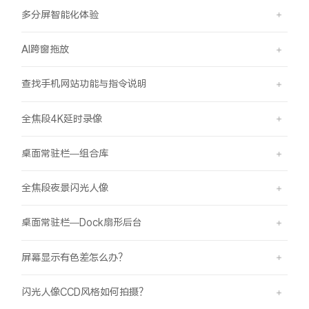
多分屏智能化体验
AI跨窗拖放
查找手机网站功能与指令说明
全焦段4K延时录像
桌面常驻栏—组合库
全焦段夜景闪光人像
桌面常驻栏—Dock扇形后台
屏幕显示有色差怎么办？
闪光人像CCD风格如何拍摄？