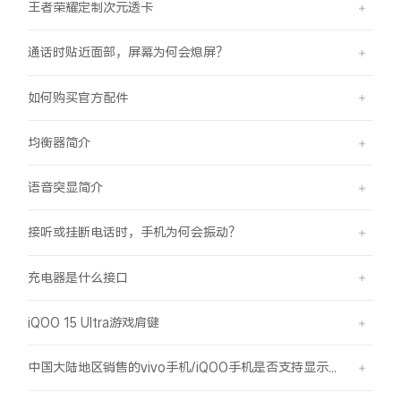
王者荣耀定制次元透卡
通话时贴近面部，屏幕为何会熄屏？
如何购买官方配件
均衡器简介
语音突显简介
接听或挂断电话时，手机为何会振动？
充电器是什么接口
iQOO 15 Ultra游戏肩键
中国大陆地区销售的vivo手机/iQOO手机是否支持显示国外号码的归属地信息？