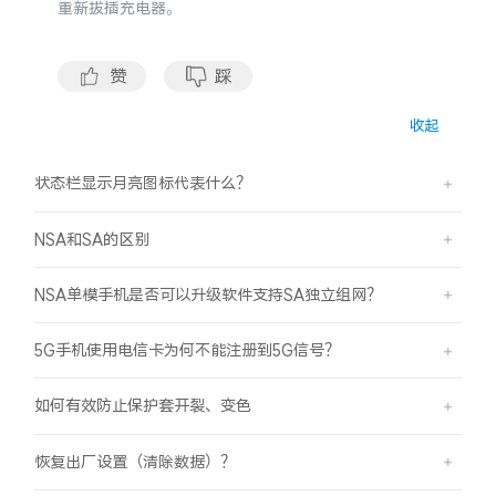
重新拔插充电器。
S60
S60 元气版
Y600 Turbo
Y600 Pro
赞
踩
收起
iQOO Neo11 至尊版 预约
iQOO Z11S 预约
状态栏显示月亮图标代表什么？
vivo TWS 5 Pro
vivo Pad6 Pro
NSA和SA的区别
X300 Ultra
X300s
NSA单模手机是否可以升级软件支持SA独立组网？
S50 Pro mini
S50
5G手机使用电信卡为何不能注册到5G信号？
Y6
Y60
如何有效防止保护套开裂、变色
iQOO Z11i
iQOO 15T
恢复出厂设置（清除数据）？
vivo 头戴降噪耳机
vivo TWS 5e