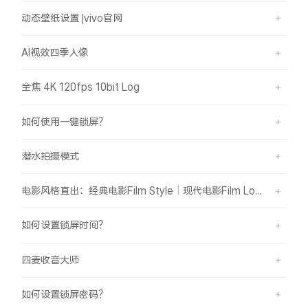
动态壁纸设置 |vivo官网
AI视效四季人像
全焦 4K 120fps 10bit Log
如何使用一键锁屏？
潜水拍摄模式
电影风格直出：经典电影Film Style｜现代电影Film Look
如何设置锁屏时间？
四麦收音大师
如何设置锁屏密码？