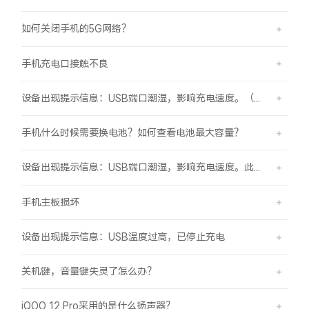
如何关闭手机的5G网络？
手机充电口接触不良
设备出现提示信息：USB端口潮湿，影响充电速度。（伴随“滴滴”提示音）
手机什么时候需要换电池？如何查看电池最大容量？
设备出现提示信息：USB端口潮湿，影响充电速度。此时设备不能充电或充电速度变慢。
手机主板损坏
设备出现提示信息：USB温度过高，已停止充电
关机键，音量键失灵了怎么办？
iQOO 12 Pro采用的是什么扬声器？