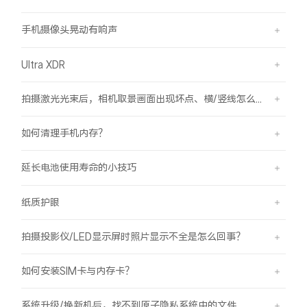
手机摄像头晃动有响声
Ultra XDR
拍摄激光光束后，相机取景画面出现坏点、横/竖线怎么办？
如何清理手机内存？
延长电池使用寿命的小技巧
纸质护眼
拍摄投影仪/LED显示屏时照片显示不全是怎么回事？
如何安装SIM卡与内存卡？
系统升级/换新机后，找不到原子隐私系统中的文件