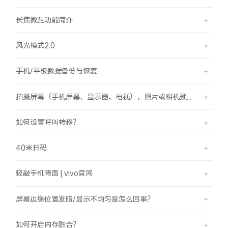
长焦微距功能简介
风光模式2.0
手机/平板数据备份与恢复
拍摄屏幕（手机屏幕、显示器、电视），照片或相机预览界面有斜纹/条纹是怎么回事？
如何设置呼叫转移？
40米扫码
轻敲手机背面 | vivo官网
屏幕边缘位置发暗/显示不均匀是怎么回事？
如何开启内存融合？