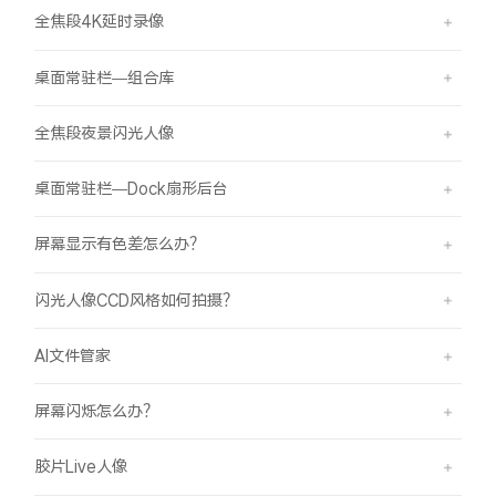
全焦段4K延时录像
桌面常驻栏—组合库
全焦段夜景闪光人像
桌面常驻栏—Dock扇形后台
屏幕显示有色差怎么办？
闪光人像CCD风格如何拍摄？
AI文件管家
屏幕闪烁怎么办？
胶片Live人像