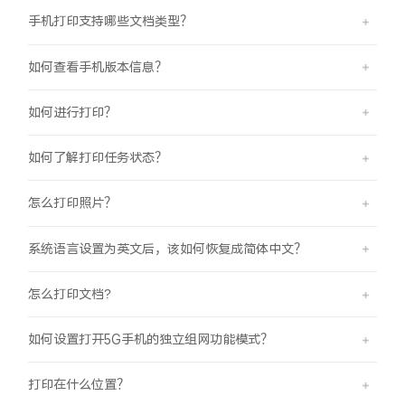
iQOO Z11 Turbo
iQOO Neo11
全部Y机型
对比Y机型
手机打印支持哪些文档类型？
vivo WATCH GT 2
vivo Vision
全部iQOO机型
对比iQOO机型
如何查看手机版本信息？
全部智能硬件
如何进行打印？
如何了解打印任务状态？
怎么打印照片？
系统语言设置为英文后，该如何恢复成简体中文？
怎么打印文档?
如何设置打开5G手机的独立组网功能模式？
打印在什么位置？