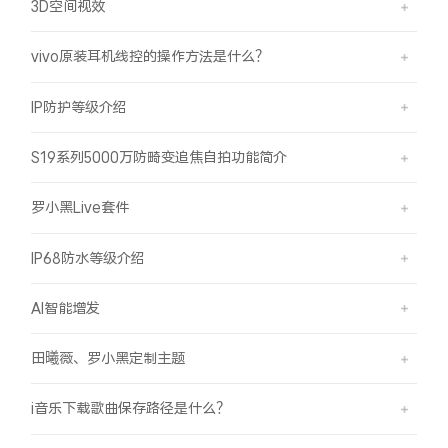
3D空间视效
vivo原装耳机线控的操作方法是什么？
IP防护等级介绍
S19系列5000万防畸变追焦自拍功能简介
罗小黑Live套件
IP68防水等级介绍
AI智能增发
田曦薇、罗小黑定制主题
i音乐下载歌曲保存路径是什么？