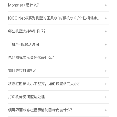
Monster+是什么？
X300 Pro
X300
iQOO Neo9系列机型的国风水印/相机水印/个性相机水印 如何使用？
S30 Pro mini
S30
哪些机型支持Wi-Fi 7？
Y500 Pro
Y500
手机/平板激活时间
iQOO Z11
iQOO 15 Ultra
电池图标显示黄色代表什么？
iQOO Pad6 Pro
iQOO TWS 5e
如何连接打印机？
X Fold5
X200 Ultra
状态栏图标大小不整齐，如何设置相同大小？
S20 Pro
S20
全部X机型
对比X机型
打印机常见问题与处理
Y50 5G
Y50m 5G
全部S机型
对比S机型
锁屏界面状态栏显示话筒图标代表什么？