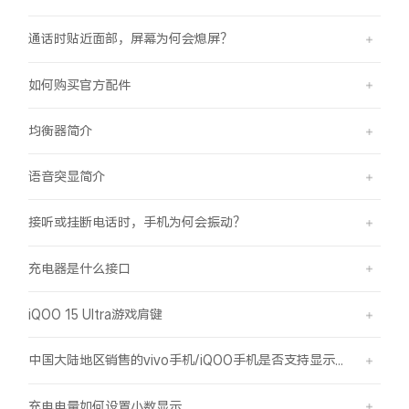
通话时贴近面部，屏幕为何会熄屏？
如何购买官方配件
均衡器简介
语音突显简介
接听或挂断电话时，手机为何会振动？
充电器是什么接口
iQOO 15 Ultra游戏肩键
中国大陆地区销售的vivo手机/iQOO手机是否支持显示国外号码的归属地信息？
充电电量如何设置小数显示