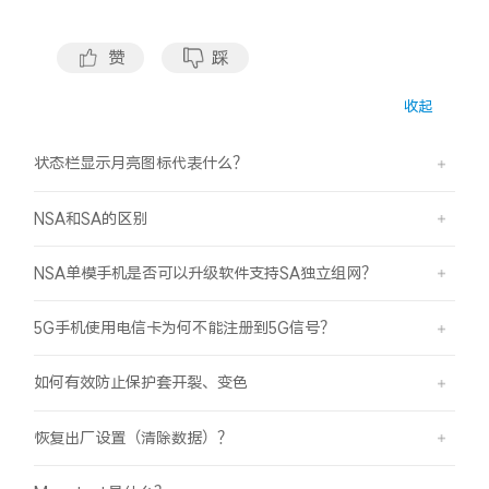
S60
S60 元气版
赞
踩
Y600 Turbo
Y600 Pro
收起
iQOO Z11i
iQOO 15T
状态栏显示月亮图标代表什么？
vivo TWS 5 Pro
vivo Pad6 Pro
NSA和SA的区别
X300 Ultra
X300s
NSA单模手机是否可以升级软件支持SA独立组网？
S50 Pro mini
S50
5G手机使用电信卡为何不能注册到5G信号？
Y6
Y60
如何有效防止保护套开裂、变色
iQOO Z11
iQOO Z11x
恢复出厂设置（清除数据）？
vivo 头戴降噪耳机
vivo TWS 5e