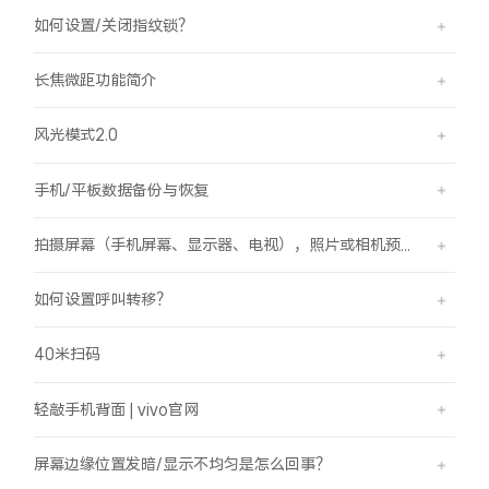
如何设置/关闭指纹锁？
长焦微距功能简介
风光模式2.0
手机/平板数据备份与恢复
拍摄屏幕（手机屏幕、显示器、电视），照片或相机预览界面有斜纹/条纹是怎么回事？
如何设置呼叫转移？
40米扫码
轻敲手机背面 | vivo官网
屏幕边缘位置发暗/显示不均匀是怎么回事？