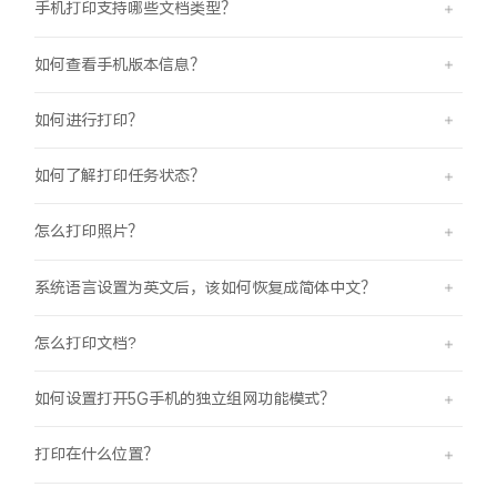
手机打印支持哪些文档类型？
iQOO Neo11
iQOO 15
全部Y机型
对比Y机型
如何查看手机版本信息？
vivo WATCH GT 2
vivo Vision
全部iQOO机型
对比iQOO机型
如何进行打印？
全部智能硬件
如何了解打印任务状态？
怎么打印照片？
系统语言设置为英文后，该如何恢复成简体中文？
怎么打印文档?
如何设置打开5G手机的独立组网功能模式？
打印在什么位置？