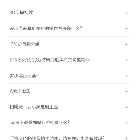
3D空间视效
vivo原装耳机线控的操作方法是什么？
IP防护等级介绍
S19系列5000万防畸变追焦自拍功能简介
罗小黑Live套件
AI智能增发
田曦薇、罗小黑定制主题
i音乐下载歌曲保存路径是什么？
手机支持IP68级防尘防水，防护性能永久有效吗？