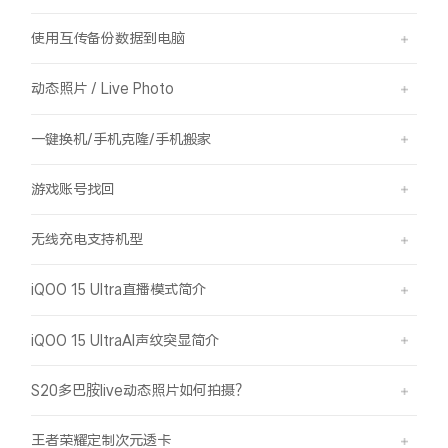
使用互传备份数据到电脑
动态照片 / Live Photo
一键换机/手机克隆/手机搬家
游戏账号找回
无线充电支持机型
iQOO 15 Ultra直播模式简介
iQOO 15 UltraAI声纹突显简介
S20多巴胺live动态照片如何拍摄？
王者荣耀定制次元透卡