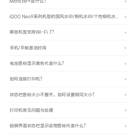
Monster+是什么？
X300 Pro
X300
iQOO Neo9系列机型的国风水印/相机水印/个性相机水印 如何使用？
S30 Pro mini
S30
哪些机型支持Wi-Fi 7？
Y500 Pro
Y500
手机/平板激活时间
iQOO 15 Ultra
iQOO Z11 Turbo
电池图标显示黄色代表什么？
iQOO Pad6 Pro
iQOO TWS 5e
如何连接打印机？
X Fold5
X200 Ultra
状态栏图标大小不整齐，如何设置相同大小？
S20 Pro
S20
全部X机型
对比X机型
打印机常见问题与处理
Y50 5G
Y50m 5G
锁屏界面状态栏显示话筒图标代表什么？
全部S机型
对比S机型