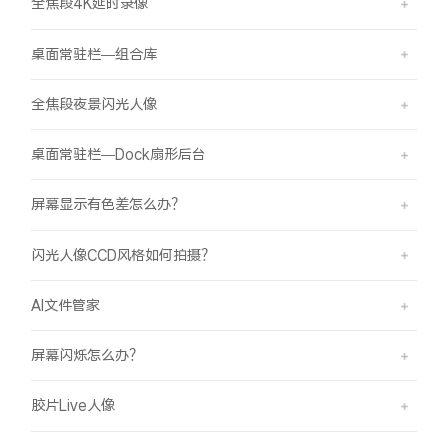
全焦段4K延时录像
桌面常驻栏—组合库
全焦段夜景闪光人像
桌面常驻栏—Dock扇形后台
屏幕显示有色差怎么办？
闪光人像CCD风格如何拍摄？
AI文件管家
屏幕闪烁怎么办？
胶片Live人像