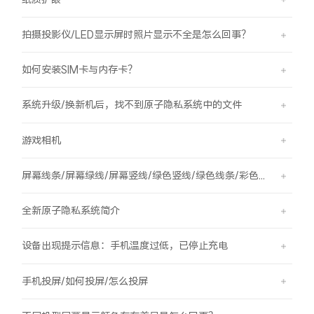
拍摄投影仪/LED显示屏时照片显示不全是怎么回事？
如何安装SIM卡与内存卡？
系统升级/换新机后，找不到原子隐私系统中的文件
游戏相机
屏幕线条/屏幕绿线/屏幕竖线/绿色竖线/绿色线条/彩色竖线
全新原子隐私系统简介
设备出现提示信息：手机温度过低，已停止充电
手机投屏/如何投屏/怎么投屏