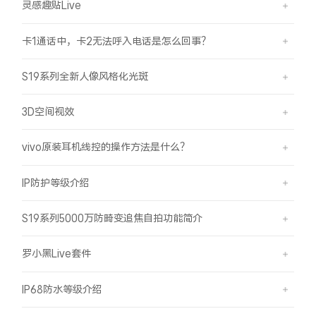
灵感趣贴Live
卡1通话中，卡2无法呼入电话是怎么回事？
S19系列全新人像风格化光斑
3D空间视效
vivo原装耳机线控的操作方法是什么？
IP防护等级介绍
S19系列5000万防畸变追焦自拍功能简介
罗小黑Live套件
IP68防水等级介绍