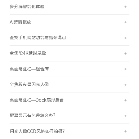
多分屏智能化体验
AI跨窗拖放
查找手机网站功能与指令说明
全焦段4K延时录像
桌面常驻栏—组合库
全焦段夜景闪光人像
桌面常驻栏—Dock扇形后台
屏幕显示有色差怎么办？
闪光人像CCD风格如何拍摄？