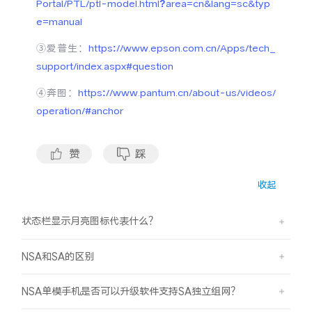
Portal/PTL/ptl-model.html?area=cn&lang=sc&typ
S60
S60 元气版
e=manual
Y600 Turbo
Y600 Pro
③爱普生：
https://www.epson.com.cn/Apps/tech_
support/index.aspx#question
iQOO Z11i
iQOO 15T
④奔图：
https://www.pantum.cn/about-us/videos/
operation/#anchor
vivo TWS 5 Pro
vivo Pad6 Pro
X300 Ultra
X300s
赞
踩
收起
S50 Pro mini
S50
状态栏显示月亮图标代表什么？
Y6
Y60
NSA和SA的区别
iQOO Z11
iQOO Z11x
NSA单模手机是否可以升级软件支持SA独立组网？
vivo 头戴降噪耳机
vivo TWS 5e