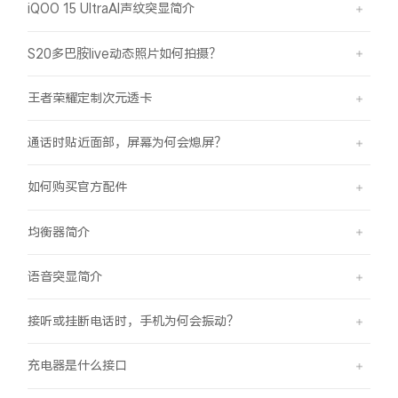
iQOO 15 UltraAI声纹突显简介
S20多巴胺live动态照片如何拍摄？
王者荣耀定制次元透卡
通话时贴近面部，屏幕为何会熄屏？
如何购买官方配件
均衡器简介
语音突显简介
接听或挂断电话时，手机为何会振动？
充电器是什么接口