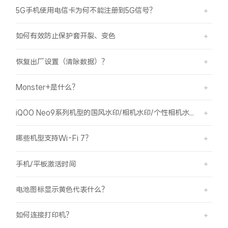
5G手机使用电信卡为何不能注册到5G信号？
X300 Pro
X300
如何有效防止保护套开裂、变色
S30 Pro mini
S30
恢复出厂设置（清除数据）？
Y500 Pro
Y500
Monster+是什么？
iQOO 15 Ultra
iQOO Z11 Turbo
iQOO Neo9系列机型的国风水印/相机水印/个性相机水印 如何使用？
iQOO Pad6 Pro
iQOO TWS 5e
哪些机型支持Wi-Fi 7？
X Fold5
X200 Ultra
手机/平板激活时间
S20 Pro
S20
全部X机型
对比X机型
电池图标显示黄色代表什么？
Y50 5G
Y50m 5G
全部S机型
对比S机型
如何连接打印机？