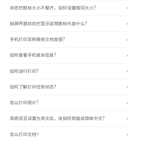
iQOO Neo11
iQOO 15
全部Y机型
对比Y机型
状态栏图标大小不整齐，如何设置相同大小？
vivo WATCH GT 2
vivo Vision
全部iQOO机型
对比iQOO机型
锁屏界面状态栏显示话筒图标代表什么？
全部智能硬件
手机打印支持哪些文档类型？
如何查看手机版本信息？
如何进行打印？
如何了解打印任务状态？
怎么打印照片？
系统语言设置为英文后，该如何恢复成简体中文？
怎么打印文档?