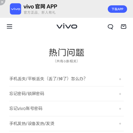
热门问题
（共有6条相关）
手机丢失/平板丢失（丢了/掉了）怎么办？
忘记密码/锁屏密码
忘记vivo账号密码
X300 E
X Fold6
手机发热/设备发热/发烫