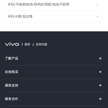
S60
S60 元气版
手机/平板耗电快/待机时间短/电池不耐用
Y600 Turbo
Y600 Pro
手机卡顿/反应慢
iQOO Z11i
iQOO 15T
vivo TWS 5 Pro
vivo Pad6 Pro
服务
全部问题
X300 Ultra
X300s
了解产品
S50 Pro mini
S50
X系列
在线购买
S系列
Y6
Y60
官方商城
服务支持
Y系列
选购手机
iQOO Z11
iQOO Z11x
真伪查询
iQOO手机
商务合作
选购配件
服务网点
vivo 头戴降噪耳机
vivo TWS 5e