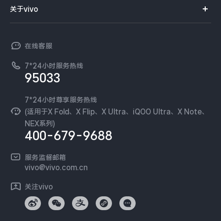
智能硬件
供应商协同平台
订单查询
关于vivo
查找手机
X300 Pro
X300
T系列
开放平台
官网APP下载
vivo 简介
常见问题
NEX系列
vivo 企业业务
S30 Pro mini
S30
在线客服
工作机会
服务政策
廉正合规
7*24小时服务热线
新闻资讯
Y500 Pro
Y500
95033
环保回收
国补营业执照
隐私中心
iQOO 15 Ultra
iQOO Z11 Turbo
安全公告
7*24小时尊享服务热线
无线电发射设备销售备案
可持续发展
(适用于X Fold、X Flip、X Ultra、iQOO Ultra、X Note、
服务隐私政策
NEX系列)
iQOO Pad6 Pro
iQOO TWS 5e
vivo 蔡司影像
400-679-9688
Log还原LUTs下载
X Fold5
X200 Ultra
开发者社区
服务监督邮箱
vivo 办公套件
vivo@vivo.com.cn
S20 Pro
S20
全部X机型
对比X机型
蓝河操作系统
关注vivo
vivo 通信
Y50 5G
Y50m 5G
全部S机型
对比S机型
vivo 智能车载