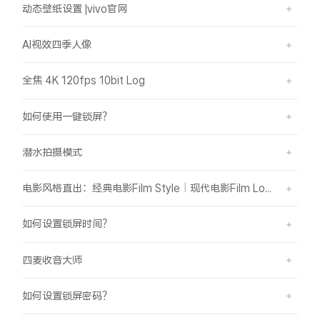
动态壁纸设置 |vivo官网
AI视效四季人像
全焦 4K 120fps 10bit Log
如何使用一键锁屏？
潜水拍摄模式
电影风格直出：经典电影Film Style｜现代电影Film Look
如何设置锁屏时间？
四麦收音大师
如何设置锁屏密码？