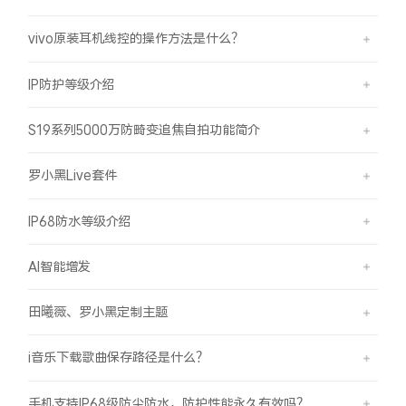
vivo原装耳机线控的操作方法是什么？
IP防护等级介绍
S19系列5000万防畸变追焦自拍功能简介
罗小黑Live套件
IP68防水等级介绍
AI智能增发
田曦薇、罗小黑定制主题
i音乐下载歌曲保存路径是什么？
手机支持IP68级防尘防水，防护性能永久有效吗？