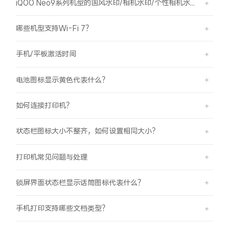
iQOO Neo9系列机型的国风水印/相机水印/个性相机水印 如何使用？
X300 Pro
X300
哪些机型支持Wi-Fi 7？
S30 Pro mini
S30
手机/平板激活时间
Y500 Pro
Y500
电池图标显示黄色代表什么？
iQOO 15 Ultra
iQOO Z11 Turbo
如何连接打印机？
iQOO Pad6 Pro
iQOO TWS 5e
状态栏图标大小不整齐，如何设置相同大小？
X Fold5
X200 Ultra
打印机常见问题与处理
S20 Pro
S20
全部X机型
对比X机型
锁屏界面状态栏显示话筒图标代表什么？
Y50 5G
Y50m 5G
全部S机型
对比S机型
手机打印支持哪些文档类型？