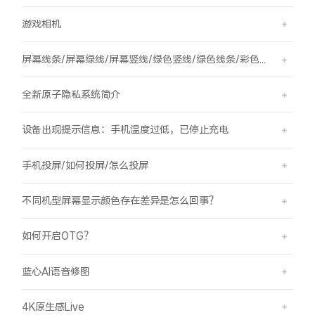
游戏相机
屏幕线条/屏幕绿线/屏幕竖线/绿色竖线/绿色线条/彩色竖线
全新原子隐私系统简介
设备出现提示信息：手机温度过低，已停止充电
手机投屏/如何投屏/怎么投屏
不同机型屏幕显示颜色存在差异是怎么回事？
如何开启OTG？
蓝心AI语音修图
4K原生感Live