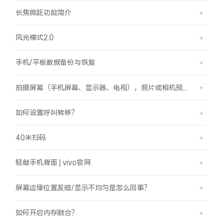
长焦微距功能简介
风光模式2.0
手机/平板数据备份与恢复
拍摄屏幕（手机屏幕、显示器、电视），照片或相机预览界面有斜纹/条纹是怎么回事？
如何设置呼叫转移？
40米扫码
轻敲手机背面 | vivo官网
屏幕边缘位置发暗/显示不均匀是怎么回事？
如何开启内存融合？