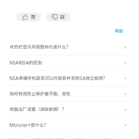
S60
S60 元气版
赞
踩
Y600 Turbo
Y600 Pro
收起
iQOO Z11i
iQOO 15T
状态栏显示月亮图标代表什么？
vivo TWS 5 Pro
vivo Pad6 Pro
NSA和SA的区别
X300 Ultra
X300s
NSA单模手机是否可以升级软件支持SA独立组网？
S50 Pro mini
S50
如何有效防止保护套开裂、变色
Y6
Y60
恢复出厂设置（清除数据）？
iQOO Z11
iQOO Z11x
Monster+是什么？
vivo 头戴降噪耳机
vivo TWS 5e