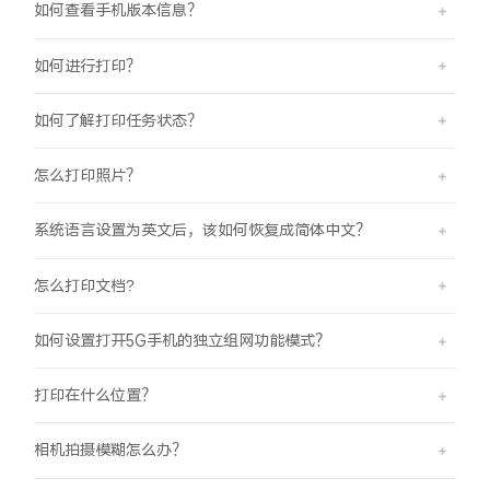
如何查看手机版本信息？
iQOO Neo11
iQOO 15
全部Y机型
对比Y机型
如何进行打印？
vivo WATCH GT 2
vivo Vision
全部iQOO机型
对比iQOO机型
如何了解打印任务状态？
全部智能硬件
怎么打印照片？
系统语言设置为英文后，该如何恢复成简体中文？
怎么打印文档?
如何设置打开5G手机的独立组网功能模式？
打印在什么位置？
相机拍摄模糊怎么办？