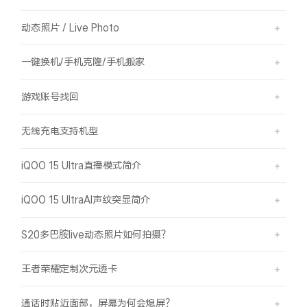
动态照片 / Live Photo
一键换机/手机克隆/手机搬家
游戏账号找回
无线充电支持机型
iQOO 15 Ultra直播模式简介
iQOO 15 UltraAI声纹突显简介
S20多巴胺live动态照片如何拍摄？
王者荣耀定制次元透卡
通话时贴近面部，屏幕为何会熄屏？